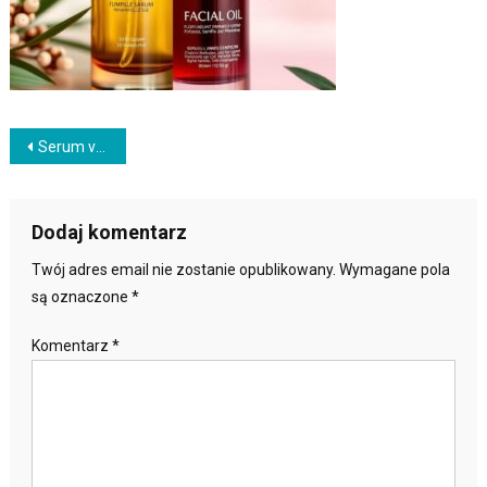
Nawigacja
Serum vs olejek do twarzy – dla kogo, jak często i z czym łączyć
wpisu
Dodaj komentarz
Twój adres email nie zostanie opublikowany.
Wymagane pola
są oznaczone
*
Komentarz
*