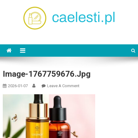
Skip
to
content
caelesti.pl
Image-1767759676.jpg
On
2026-01-07
Leave A Comment
Image-
1767759676.jpg