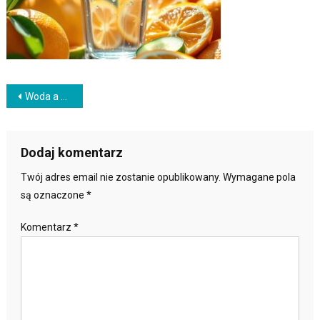
Nawigacja
Woda a wygląd skóry ile pić: jak bezpiecznie podejść do tematu
wpisu
Dodaj komentarz
Twój adres email nie zostanie opublikowany.
Wymagane pola
są oznaczone
*
Komentarz
*