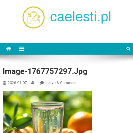
Skip
to
content
caelesti.pl
Image-1767757297.jpg
On
2026-01-07
Leave A Comment
Image-
1767757297.jpg