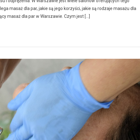
su i odprężenia. W Warszawie jest wiele salonów oferujących tego
ga masaż dla par, jakie są jego korzyści, jakie są rodzaje masażu dla
jący masaż dla par w Warszawie. Czym jest […]