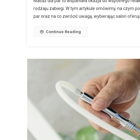
Masaż dla par to wspaniała okazja do wspólnego relak
rodzaju zabiegi. W tym artykule omówimy, na czym pole
par oraz na co zwrócić uwagę, wybierając salon oferu
Continue Reading