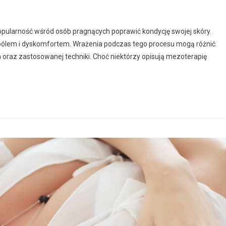
opularność wśród osób pragnących poprawić kondycję swojej skóry.
z bólem i dyskomfortem. Wrażenia podczas tego procesu mogą różnić
a oraz zastosowanej techniki. Choć niektórzy opisują mezoterapię