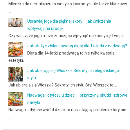
Mleczko do demakijażu to nie tylko kosmetyk, ale także kluczowy
…
Uprawiaj jogę dla pięknej skóry – jak ćwiczenia
wpływają na urodę?
Czy wiesz, że joga może znacząco wpłynąć na kondycję Twojej …
Jak ułożyć zbilansowaną dietę dla 14-latki z nadwagą?
Dieta dla 14-latki z nadwagą to nie tylko kwestia
estetyki, …
Jak ubierają się Włoszki? Sekrety ich eleganckiego
stylu
Jak ubierają się Włoszki? Sekrety ich stylu Styl Włoszek to …
Nadwaga i otyłość u dzieci – przyczyny, skutki i zdrowe
nawyki
Nadwaga i otyłość wśród dzieci to narastający problem, który nie
…