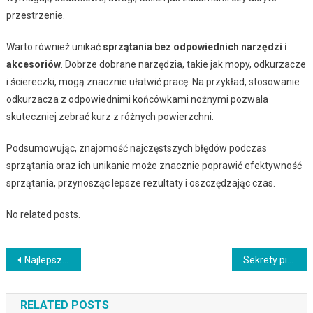
przestrzenie.
Warto również unikać
sprzątania bez odpowiednich narzędzi i
akcesoriów
. Dobrze dobrane narzędzia, takie jak mopy, odkurzacze
i ściereczki, mogą znacznie ułatwić pracę. Na przykład, stosowanie
odkurzacza z odpowiednimi końcówkami nożnymi pozwala
skuteczniej zebrać kurz z różnych powierzchni.
Podsumowując, znajomość najczęstszych błędów podczas
sprzątania oraz ich unikanie może znacznie poprawić efektywność
sprzątania, przynosząc lepsze rezultaty i oszczędzając czas.
No related posts.
Nawigacja
Najlepsze kremy przeciwzmarszczkowe na rynku – ranking
Sekrety pięknych i zdrowych włosów w każdym wieku
wpisu
RELATED POSTS