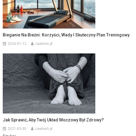
Bieganie Na Bieżni: Korzyści, Wady I Skuteczny Plan Treningowy
2026-01-12
caelesti.pl
Jak Sprawić, Aby Twój Układ Moczowy Był Zdrowy?
2021-03-30
caelesti.pl