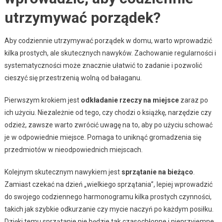
utrzymywać porządek?
Aby codziennie utrzymywać porządek w domu, warto wprowadzić
kilka prostych, ale skutecznych nawyków. Zachowanie regularności i
systematyczności może znacznie ułatwić to zadanie i pozwolić
cieszyć się przestrzenią wolną od bałaganu.
Pierwszym krokiem jest
odkładanie rzeczy na miejsce
zaraz po
ich użyciu. Niezależnie od tego, czy chodzi o książkę, narzędzie czy
odzież, zawsze warto zwrócić uwagę na to, aby po użyciu schować
je w odpowiednie miejsce. Pomaga to uniknąć gromadzenia się
przedmiotów w nieodpowiednich miejscach.
Kolejnym skutecznym nawykiem jest
sprzątanie na bieżąco
.
Zamiast czekać na dzień „wielkiego sprzątania”, lepiej wprowadzić
do swojego codziennego harmonogramu kilka prostych czynności,
takich jak szybkie odkurzanie czy mycie naczyń po każdym posiłku.
Dzięki temu sprzątanie nie będzie tak czasochłonne i nieprzyjemne.