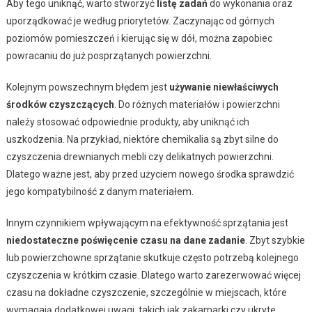
Aby tego uniknąć, warto stworzyć
listę zadań
do wykonania oraz
uporządkować je według priorytetów. Zaczynając od górnych
poziomów pomieszczeń i kierując się w dół, można zapobiec
powracaniu do już posprzątanych powierzchni.
Kolejnym powszechnym błędem jest
używanie niewłaściwych
środków czyszczących
. Do różnych materiałów i powierzchni
należy stosować odpowiednie produkty, aby uniknąć ich
uszkodzenia. Na przykład, niektóre chemikalia są zbyt silne do
czyszczenia drewnianych mebli czy delikatnych powierzchni.
Dlatego ważne jest, aby przed użyciem nowego środka sprawdzić
jego kompatybilność z danym materiałem.
Innym czynnikiem wpływającym na efektywność sprzątania jest
niedostateczne poświęcenie czasu na dane zadanie
. Zbyt szybkie
lub powierzchowne sprzątanie skutkuje często potrzebą kolejnego
czyszczenia w krótkim czasie. Dlatego warto zarezerwować więcej
czasu na dokładne czyszczenie, szczególnie w miejscach, które
wymagają dodatkowej uwagi, takich jak zakamarki czy ukryte