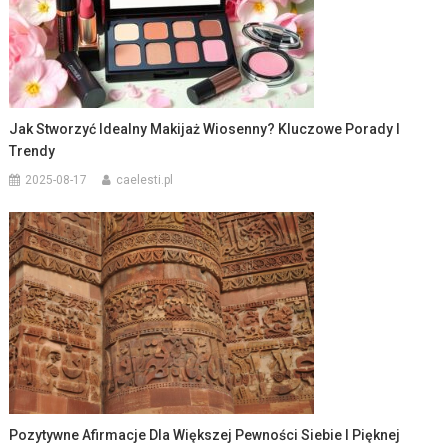
Jak Stworzyć Idealny Makijaż Wiosenny? Kluczowe Porady I
Trendy
2025-08-17
caelesti.pl
Pozytywne Afirmacje Dla Większej Pewności Siebie I Pięknej