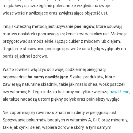
migdałowy są szczególnie polecane ze względu na swoje
właściwości nawilżające oraz zwiększające objętość ust.
Inną skuteczną metodą jest używanie
peelingów
, które usuwają
martwy naskórek i poprawiają krążenie krwi w okolicy ust. Można je
przygotować samodzielnie, łącząc cukier z miodem lub olejem.
Regularne stosowanie peelingu sprawi, że usta będą wyglądały na
bardziej jędrne i zdrowe.
Warto również włączyć do swojej codziennej pielęgnacji
odpowiednie
balsamy nawilżające
. Szukaj produktów, które
zawierają naturalne składniki, takie jak masło shea, wosk pszczeli
czy witaminę E. Tego rodzaju balsamy nie tylko zwiększą
nawilżenie
,
ale także nadadzą ustom piękny połysk oraz pełniejszy wygląd.
Nie zapominajmy również o znaczeniu diety w pielęgnacji ust.
Spożywanie pokarmów bogatych w witaminy A, C i E oraz minerały,
takie jak cynk i selen, wspiera zdrowie skóry, a tym samym