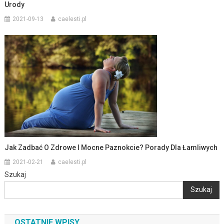
Urody
2021-09-13
caelesti.pl
Jak Zadbać O Zdrowe I Mocne Paznokcie? Porady Dla Łamliwych
2021-02-21
caelesti.pl
Szukaj
Szukaj
OSTATNIE WPISY