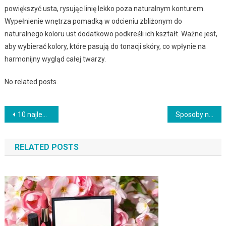
powiększyć usta, rysując linię lekko poza naturalnym konturem.
Wypełnienie wnętrza pomadką w odcieniu zbliżonym do
naturalnego koloru ust dodatkowo podkreśli ich kształt. Ważne jest,
aby wybierać kolory, które pasują do tonacji skóry, co wpłynie na
harmonijny wygląd całej twarzy.
No related posts.
Nawigacja
10 najlepszych sposobów na zdrowy sen
Sposoby na ochronę skóry przed szkodliwym działaniem zimna
wpisu
RELATED POSTS