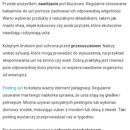
Przede wszystkim,
nawilżanie
jest kluczowe. Regularne stosowanie
balsamów do ust pomoże zachować ich odpowiednią wilgotność.
Warto wybierać produkty z naturalnymi składnikami, takimi jak
masło shea, olejek kokosowy czy wosk pszczeli, które skutecznie
nawilżają i odżywiają usta.
Kolejnym krokiem jest ochrona przed
przesuszeniem
. Należy
unikać sytuacji, które mogą prowadzić do wysuszenia, na przykład
eksponowania ust na zimno czy wiatr. Dobrą praktyką jest również
picie odpowiedniej ilości płynów, co wspiera nawilżenie organizmu
od wewnątrz.
Peeling ust
to kolejny ważny element pielęgnacji. Regularne
usuwanie martwego naskórka sprawia, że usta stają się gładkie i
pełniejsze. Można używać specjalnych peelingów lub wykonać
domowy środek, mieszając cukier z miodem lub oliwą z oliwek. Taki
peeling wystarczy przeprowadzać raz w tygodniu.
Nie zapominajmy również o
ochronie przed słońcem
.