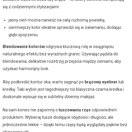
się z codziennymi stylizacjami:
jasny cień można nanieść na całą ruchomą powiekę,
ciemniejszy kolor idealnie sprawdzi się w załamaniu, dodając
głębi spojrzeniu.
Blendowanie kolorów
odgrywa kluczową rolę w osiągnięciu
naturalnego efektu bez wyraźnych granic. Używając pędzla do
blendowania, delikatnie rozetrzyj przejścia między cieniami, aby
uzyskać harmonijny look.
Aby podkreślić kontur oka, warto sięgnąć po
brązowy eyeliner
lub
kredkę. Taki wybór jest łagodniejszy niż klasyczna czarna kredka i
doskonale wpisuje się w subtelny dzienny makijaż.
Na sam koniec nie zapomnij o
tuszowaniu rzęs
odpowiednim
produktem. Wybieraj tusze dodające objętości i długości, ale
jednocześnie lekkie – dzięki temu rzęsy będą wyglądały pięknie bez
obciążania ich.