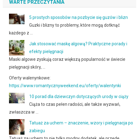
WARTE PRZECZYTANIA
5 prostych sposobów na pozbycie się guzów i blizn
Guzki i blizny to problemy, które mogą dotknąć
każdego z …
Jak stosować maskę algową? Praktyczne porady i
efekty pielęgnacji
Maski algowe zyskują coraz większą popularność w świecie
pielęgnacji skóry, …
Oferty walenynkowe:
https://www.romantycznyweekend.eu/oferty/walentynki
10 porad dla dziewczyn dotyczących urody w ciąży
Ciąża to czas pełen radości, ale także wyzwań,
zwłaszcza w …
Tatuaż za uchem – znaczenie, wzory i pielęgnacja po
zabiegu
Tatuaż za uchem to nie tylko modny dodatek, ale przede …