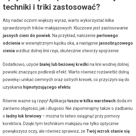
techniki i triki zastosować?
Aby nadać oczom większy wyraz, warto wykorzystać kilka
sprawdzonych trików makijażowych. Kluczowe jest zastosowanie
jasnych cieni do powiek
. Na przykład, nałożenie
perłowego
odcienia
w wewnętrznym kąciku oka, a następnie
jasnobrązowego
cienia
wzdłuż dolnej linii rzęs, skutecznie otworzy spojrzenie.
Dodatkowo, użycie
białej lub beżowej kredki
na linii wodnej dolnej
powieki znacząco podkreśli efekt. Warto również rozświetlić dolną
powiekę i unikać ciemnych oraz ostrych kresek, co przyczyni się do
uzyskania
hipnotyzującego efektu
.
Równie ważne są rzęsy! Aplikacja
tuszu w kilku warstwach
doda im
zarówno objętości, jak i długości. Nie zapominajmy także o zadbaniu
o
ładny łuk brwiowy
– można to łatwo osiągnąć przy pomocy
korektora. Dzięki tym technikom makijażu nie tylko optycznie
powiększysz oczy, ale również sprawisz, że
Twój wzrok stanie się