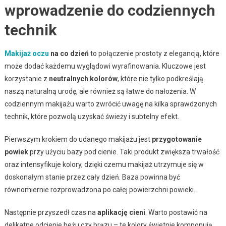
wprowadzenie do codziennych
technik
Makijaż oczu
na co dzień
to połączenie prostoty z elegancją, które
może dodać każdemu wyglądowi wyrafinowania. Kluczowe jest
korzystanie z
neutralnych kolorów
, które nie tylko podkreślają
naszą naturalną urodę, ale również są łatwe do nałożenia. W
codziennym makijażu warto zwrócić uwagę na kilka sprawdzonych
technik, które pozwolą uzyskać świeży i subtelny efekt.
Pierwszym krokiem do udanego makijażu jest
przygotowanie
powiek
przy użyciu bazy pod cienie. Taki produkt zwiększa trwałość
oraz intensyfikuje kolory, dzięki czemu makijaż utrzymuje się w
doskonałym stanie przez cały dzień. Baza powinna być
równomiernie rozprowadzona po całej powierzchni powieki.
Następnie przyszedł czas na
aplikację cieni
. Warto postawić na
delikatne odcienie beżu czy brązu – te kolory świetnie komponują