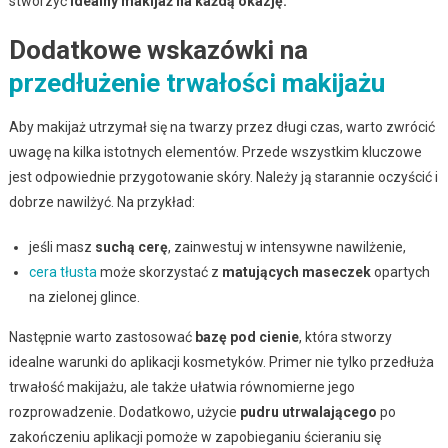
stworzyć
idealny makijaż na każdą okazję.
Dodatkowe wskazówki na
przedłużenie trwałości makijażu
Aby makijaż utrzymał się na twarzy przez długi czas, warto zwrócić
uwagę na kilka istotnych elementów. Przede wszystkim kluczowe
jest odpowiednie przygotowanie skóry. Należy ją starannie oczyścić i
dobrze nawilżyć. Na przykład:
jeśli masz
suchą cerę
, zainwestuj w intensywne nawilżenie,
cera tłusta
może skorzystać z
matujących maseczek
opartych
na zielonej glince.
Następnie warto zastosować
bazę pod cienie
, która stworzy
idealne warunki do aplikacji kosmetyków. Primer nie tylko przedłuża
trwałość makijażu, ale także ułatwia równomierne jego
rozprowadzenie. Dodatkowo, użycie
pudru utrwalającego
po
zakończeniu aplikacji pomoże w zapobieganiu ścieraniu się