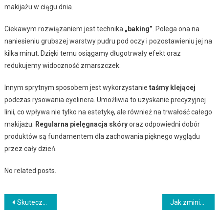
makijażu w ciągu dnia.
Ciekawym rozwiązaniem jest technika
„baking”
. Polega ona na
naniesieniu grubszej warstwy pudru pod oczy i pozostawieniu jej na
kilka minut. Dzięki temu osiągamy długotrwały efekt oraz
redukujemy widoczność zmarszczek.
Innym sprytnym sposobem jest wykorzystanie
taśmy klejącej
podczas rysowania eyelinera. Umożliwia to uzyskanie precyzyjnej
linii, co wpływa nie tylko na estetykę, ale również na trwałość całego
makijażu.
Regularna pielęgnacja skóry
oraz odpowiedni dobór
produktów są fundamentem dla zachowania pięknego wyglądu
przez cały dzień.
No related posts.
Nawigacja
Skuteczne sposoby na świecącą skórę: pielęgnacja i dieta
Jak zminimalizować odgniatanie skóry? Przewodnik po pielęgnacji