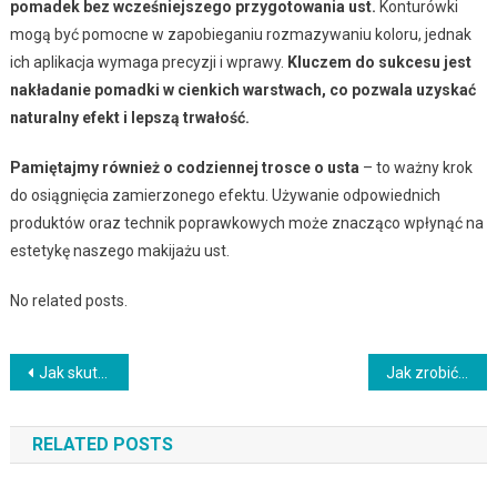
pomadek bez wcześniejszego przygotowania ust.
Konturówki
mogą być pomocne w zapobieganiu rozmazywaniu koloru, jednak
ich aplikacja wymaga precyzji i wprawy.
Kluczem do sukcesu jest
nakładanie pomadki w cienkich warstwach, co pozwala uzyskać
naturalny efekt i lepszą trwałość.
Pamiętajmy również o codziennej trosce o usta
– to ważny krok
do osiągnięcia zamierzonego efektu. Używanie odpowiednich
produktów oraz technik poprawkowych może znacząco wpłynąć na
estetykę naszego makijażu ust.
No related posts.
Nawigacja
Jak skutecznie pokryć żółte włosy: najlepsze farby i techniki
Jak zrobić domowy spray do włosów? Praktyczny przewodnik DIY
wpisu
RELATED POSTS