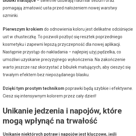
bibułki matujące
– świetnie usuwają nadmiar sebum oraz
pomagają zmatowić usta przed nałożeniem nowej warstwy
szminki.
Pierwszym krokiem
do odnowienia koloru jest delikatne odciśnięcie
ust w chusteczkę. To pozwoli pozbyć się resztek poprzedniego
kosmetyku i zapewni lepszą przyczepność dla nowej aplikacji.
Następnie przystąp do nakładania – najlepiej użyj pędzelka, co
umożliwi uzyskanie precyzyjnego wykończenia. Na zakończenie
warto jeszcze raz skorzystać z bibułek matujących, aby cieszyć się
trwałym efektem bez niepożądanego blasku.
Dzięki tym prostym technikom
poprawki będą szybkie i efektywne.
Ciesz się intensywnym kolorem przez cały dzień!
Unikanie jedzenia i napojów, które
mogą wpłynąć na trwałość
Unikanie niektórych potraw i napojów jest kluczowe, jeśli