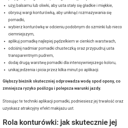
użyj balsamu lub oliwki, aby usta stały się gładkie i miękkie,
obrysuj wargi konturówką, aby uniknąć rozmazywania się
pomadki,
wybierz konturówkę w odcieniu podobnym do szminki lub nieco
ciemniejszym,
aplikuj pomadkę najlepiej pędzelkiem w cienkich warstwach,
odciśnij nadmiar pomadki chusteczką oraz przypudruj usta
transparentnym pudrem,
dodaj drugą warstwę pomadki dla intensywniejszego koloru,
unikaj jedzenia i picia przez kilka minut po aplikacji.
Głębszy bieżnik skuteczniej odprowadza wodę spod opony, co
zmniejsza ryzyko poślizgu i polepsza warunki jazdy.
Stosując te techniki aplikacji pomadki, podniesiesz jej trwałość oraz
uzyskasz atrakcyjny efekt makijażu ust.
Rola konturówki: jak skutecznie jej