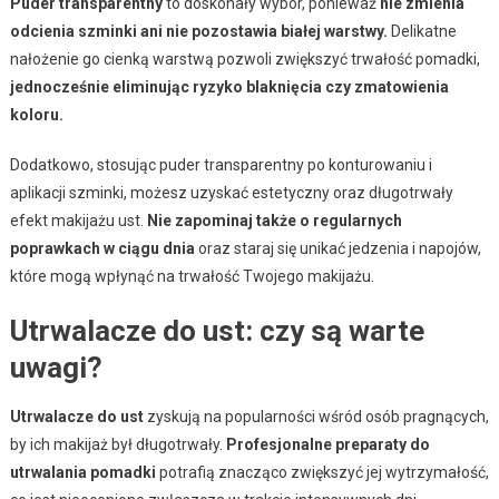
Puder transparentny
to doskonały wybór, ponieważ
nie zmienia
odcienia szminki ani nie pozostawia białej warstwy.
Delikatne
nałożenie go cienką warstwą pozwoli zwiększyć trwałość pomadki,
jednocześnie eliminując ryzyko blaknięcia czy zmatowienia
koloru.
Dodatkowo, stosując puder transparentny po konturowaniu i
aplikacji szminki, możesz uzyskać estetyczny oraz długotrwały
efekt makijażu ust.
Nie zapominaj także o regularnych
poprawkach w ciągu dnia
oraz staraj się unikać jedzenia i napojów,
które mogą wpłynąć na trwałość Twojego makijażu.
Utrwalacze do ust: czy są warte
uwagi?
Utrwalacze do ust
zyskują na popularności wśród osób pragnących,
by ich makijaż był długotrwały.
Profesjonalne preparaty do
utrwalania pomadki
potrafią znacząco zwiększyć jej wytrzymałość,