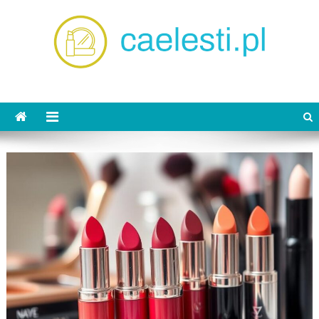
Skip
to
content
caelesti.pl