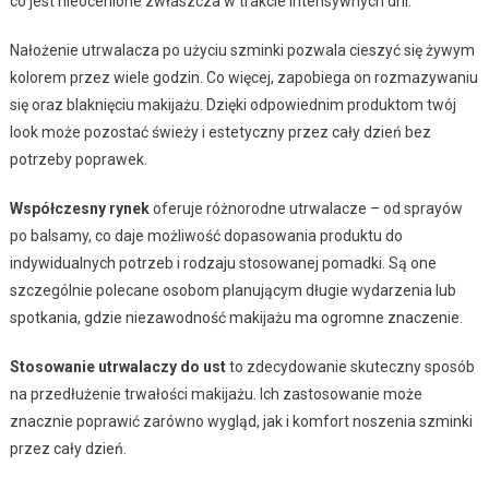
co jest nieocenione zwłaszcza w trakcie intensywnych dni.
Nałożenie utrwalacza po użyciu szminki pozwala cieszyć się żywym
kolorem przez wiele godzin. Co więcej, zapobiega on rozmazywaniu
się oraz blaknięciu makijażu. Dzięki odpowiednim produktom twój
look może pozostać świeży i estetyczny przez cały dzień bez
potrzeby poprawek.
Współczesny rynek
oferuje różnorodne utrwalacze – od sprayów
po balsamy, co daje możliwość dopasowania produktu do
indywidualnych potrzeb i rodzaju stosowanej pomadki. Są one
szczególnie polecane osobom planującym długie wydarzenia lub
spotkania, gdzie niezawodność makijażu ma ogromne znaczenie.
Stosowanie utrwalaczy do ust
to zdecydowanie skuteczny sposób
na przedłużenie trwałości makijażu. Ich zastosowanie może
znacznie poprawić zarówno wygląd, jak i komfort noszenia szminki
przez cały dzień.