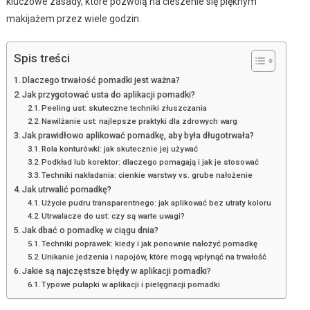
kluczowe zasady, które pozwolą na cieszenie się pięknym
makijażem przez wiele godzin.
Spis treści
Dlaczego trwałość pomadki jest ważna?
Jak przygotować usta do aplikacji pomadki?
Peeling ust: skuteczne techniki złuszczania
Nawilżanie ust: najlepsze praktyki dla zdrowych warg
Jak prawidłowo aplikować pomadkę, aby była długotrwała?
Rola konturówki: jak skutecznie jej używać
Podkład lub korektor: dlaczego pomagają i jak je stosować
Techniki nakładania: cienkie warstwy vs. grube nałożenie
Jak utrwalić pomadkę?
Użycie pudru transparentnego: jak aplikować bez utraty koloru
Utrwalacze do ust: czy są warte uwagi?
Jak dbać o pomadkę w ciągu dnia?
Techniki poprawek: kiedy i jak ponownie nałożyć pomadkę
Unikanie jedzenia i napojów, które mogą wpłynąć na trwałość
Jakie są najczęstsze błędy w aplikacji pomadki?
Typowe pułapki w aplikacji i pielęgnacji pomadki