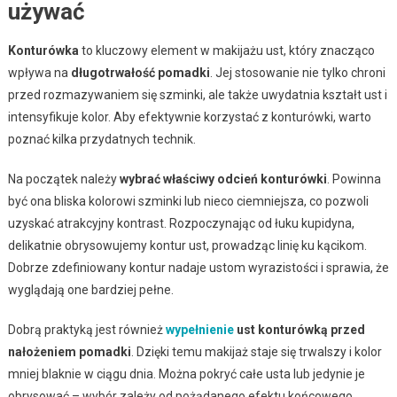
używać
Konturówka
to kluczowy element w makijażu ust, który znacząco
wpływa na
długotrwałość pomadki
. Jej stosowanie nie tylko chroni
przed rozmazywaniem się szminki, ale także uwydatnia kształt ust i
intensyfikuje kolor. Aby efektywnie korzystać z konturówki, warto
poznać kilka przydatnych technik.
Na początek należy
wybrać właściwy odcień konturówki
. Powinna
być ona bliska kolorowi szminki lub nieco ciemniejsza, co pozwoli
uzyskać atrakcyjny kontrast. Rozpoczynając od łuku kupidyna,
delikatnie obrysowujemy kontur ust, prowadząc linię ku kącikom.
Dobrze zdefiniowany kontur nadaje ustom wyrazistości i sprawia, że
wyglądają one bardziej pełne.
Dobrą praktyką jest również
wypełnienie
ust konturówką przed
nałożeniem pomadki
. Dzięki temu makijaż staje się trwalszy i kolor
mniej blaknie w ciągu dnia. Można pokryć całe usta lub jedynie je
obrysować – wybór zależy od pożądanego efektu końcowego.