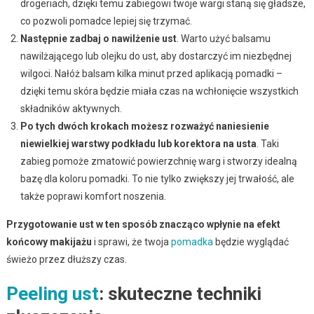
drogeriach, dzięki temu zabiegowi twoje wargi staną się gładsze,
co pozwoli pomadce lepiej się trzymać.
Następnie zadbaj o nawilżenie ust
. Warto użyć balsamu
nawilżającego lub olejku do ust, aby dostarczyć im niezbędnej
wilgoci. Nałóż balsam kilka minut przed aplikacją pomadki –
dzięki temu skóra będzie miała czas na wchłonięcie wszystkich
składników aktywnych.
Po tych dwóch krokach możesz rozważyć naniesienie
niewielkiej warstwy podkładu lub korektora na usta
. Taki
zabieg pomoże zmatowić powierzchnię warg i stworzy idealną
bazę dla koloru pomadki. To nie tylko zwiększy jej trwałość, ale
także poprawi komfort noszenia.
Przygotowanie ust w ten sposób znacząco wpłynie na efekt
końcowy makijażu
i sprawi, że twoja
pomadka
będzie wyglądać
świeżo przez dłuższy czas.
Peeling ust
: skuteczne techniki