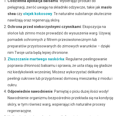
Codzienna aplikacja balsamu
: Wybierając produkt do
pielęgnacji, zwróć uwagę na składniki odżywcze, takie jak
masło
shea
czy
olejek kokosowy
. Te naturalne substancje skutecznie
nawilżają oraz regenerują skórę.
Ochrona przed niekorzystnymi czynnikami
: Ekspozycja na
słońce lub zimno może prowadzić do wysuszenia warg. Używaj
pomadek ochronnych z filtrem przeciwsłonecznym lub
preparatów przystosowanych do zimowych warunków – dzięki
nim Twoje usta będą lepiej chronione.
Złuszczanie martwego naskórka
: Regularne peelingowanie
poprawia chłonność balsamu i sprawia, że usta stają się gładsze
niż kiedykolwiek wcześniej. Możesz wykorzystać delikatne
peelingi cukrowe lub przygotować domową mieszankę z miodu i
cukru.
Odpowiednie nawodnienie
: Pamiętaj o piciu dużej ilości wody!
Nawodnienie organizmu bezpośrednio przekłada się na kondycję
skóry, w tym również warg, wspierając ich naturalne procesy
regeneracyjne.