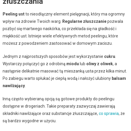
złuszczania
Peeling ust
to nieodłączny element pielęgnacji, który ma ogromny
wpływ na zdrowie Twoich warg.
Regularne złuszczanie
pozwala
pozbyć się martwego naskórka, co przekłada się na gładkość i
miękkość ust. Istnieje wiele efektywnych metod peelingu, które
możesz z powodzeniem zastosować w domowym zaciszu.
Jednym z najprostszych sposobów jest wykorzystanie
cukru
.
Wystarczy połączyć go z odrobiną
miodu
lub
oliwy z oliwek
, a
następnie delikatnie masować tą mieszanką usta przez kilka minut.
Po zabiegu warto spłukać je ciepłą wodą i nałożyć ulubiony
balsam
nawilżający
.
Inną często wybieraną opcją są gotowe produkty do peelingu
dostępne w drogeriach. Takie preparaty zazwyczaj zawierają
składniki nawilżające oraz substancje złuszczające,
co sprawia
, że
są bardzo wygodne w użyciu.