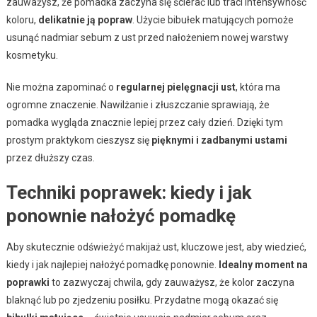
zauważysz, że pomadka zaczyna się ścierać lub traci intensywność
koloru,
delikatnie ją popraw
. Użycie bibułek matujących pomoże
usunąć nadmiar sebum z ust przed nałożeniem nowej warstwy
kosmetyku.
Nie można zapominać o
regularnej pielęgnacji ust
, która ma
ogromne znaczenie. Nawilżanie i złuszczanie sprawiają, że
pomadka wygląda znacznie lepiej przez cały dzień. Dzięki tym
prostym praktykom cieszysz się
pięknymi i zadbanymi ustami
przez dłuższy czas.
Techniki poprawek: kiedy i jak
ponownie nałożyć pomadkę
Aby skutecznie odświeżyć makijaż ust, kluczowe jest, aby wiedzieć,
kiedy i jak najlepiej nałożyć pomadkę ponownie.
Idealny moment na
poprawki
to zazwyczaj chwila, gdy zauważysz, że kolor zaczyna
blaknąć lub po zjedzeniu posiłku. Przydatne mogą okazać się