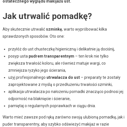
ostatecznego wyglądu makijażu ust.
Jak utrwalić pomadkę?
Aby skutecznie utrwalić
szminkę
, warto wypróbować kilka
sprawdzonych sposobów. Oto one:
przyłóż do ust chusteczkę higieniczną i delikatnie ją dociśnij,
posyp usta
pudrem transparentnym
– ten krok nie tylko
zwiększa trwałość koloru, ale również matuje wargi, co
zmniejsza ryzyko jego ścierania,
użyj profesjonalnego
utrwalacza do ust
– preparaty te zostały
zaprojektowane z myślą o przedłużeniu trwałości szminki,
aplikacja utrwalacza po nałożeniu pomadki znacząco podnosi jej
odporność na blaknięcie i ścieranie,
pamiętaj o regularnych poprawkach w ciągu dnia.
Warto mieć zawsze pod ręką zarówno swoją ulubioną pomadkę, jak i
puder transparentny, aby szybko odświeżyć makijaż w razie