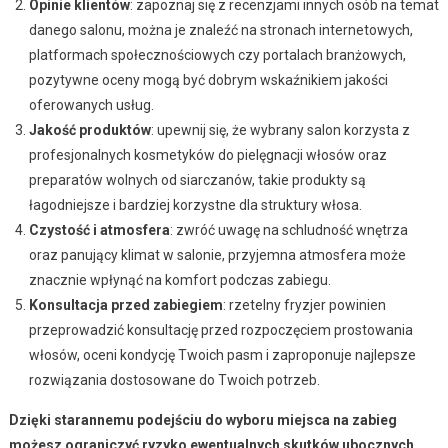
Opinie klientów
: zapoznaj się z recenzjami innych osób na temat
danego salonu, można je znaleźć na stronach internetowych,
platformach społecznościowych czy portalach branżowych,
pozytywne oceny mogą być dobrym wskaźnikiem jakości
oferowanych usług.
Jakość produktów
: upewnij się, że wybrany salon korzysta z
profesjonalnych kosmetyków do pielęgnacji włosów oraz
preparatów wolnych od siarczanów, takie produkty są
łagodniejsze i bardziej korzystne dla struktury włosa.
Czystość i atmosfera
: zwróć uwagę na schludność wnętrza
oraz panujący klimat w salonie, przyjemna atmosfera może
znacznie wpłynąć na komfort podczas zabiegu.
Konsultacja przed zabiegiem
: rzetelny fryzjer powinien
przeprowadzić konsultację przed rozpoczęciem prostowania
włosów, oceni kondycję Twoich pasm i zaproponuje najlepsze
rozwiązania dostosowane do Twoich potrzeb.
Dzięki starannemu podejściu do wyboru miejsca na zabieg
możesz ograniczyć ryzyko ewentualnych skutków ubocznych