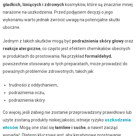
gładkich, lśniących i zdrowych
kosmyków, które są znacznie mniej
narażone na uszkodzenia. Przed podjęciem decyzji o jego
wykonaniu warto jednak zwrócić uwagę na potencjalne skutki
uboczne.
Jednym z takich skutków mogą być
podrażnienia skóry głowy
oraz
reakcje alergiczne
, co często jest efektem chemikaliów obecnych
w produktach do prostowania. Na przykład
formaldehyd
,
powszechnie stosowany w tych preparatach, może prowadzić do
poważnych problemów zdrowotnych, takich jak:
trudności z oddychaniem,
podrażnienia oczu,
podrażnienia skóry.
Co więcej, jeśli zabieg nie zostanie przeprowadzony prawidłowo lub
użyte zostaną produkty niskiej jakości, istnieje ryzyko
uszkodzenia
włosów
. Mogą one stać się
łamliwe i suche
, a nawet zacząć
wypadać. Dlatego kluczowe jest, aby keratynowe prostowanie