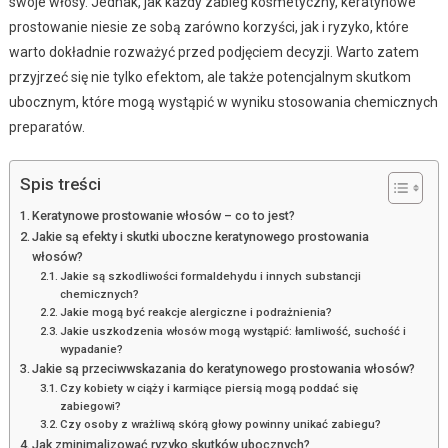
swoje włosy. Jednak, jak każdy zabieg kosmetyczny, keratynowe
prostowanie niesie ze sobą zarówno korzyści, jak i ryzyko, które
warto dokładnie rozważyć przed podjęciem decyzji. Warto zatem
przyjrzeć się nie tylko efektom, ale także potencjalnym skutkom
ubocznym, które mogą wystąpić w wyniku stosowania chemicznych
preparatów.
Spis treści
Keratynowe prostowanie włosów – co to jest?
Jakie są efekty i skutki uboczne keratynowego prostowania
włosów?
Jakie są szkodliwości formaldehydu i innych substancji
chemicznych?
Jakie mogą być reakcje alergiczne i podrażnienia?
Jakie uszkodzenia włosów mogą wystąpić: łamliwość, suchość i
wypadanie?
Jakie są przeciwwskazania do keratynowego prostowania włosów?
Czy kobiety w ciąży i karmiące piersią mogą poddać się
zabiegowi?
Czy osoby z wrażliwą skórą głowy powinny unikać zabiegu?
Jak zminimalizować ryzyko skutków ubocznych?