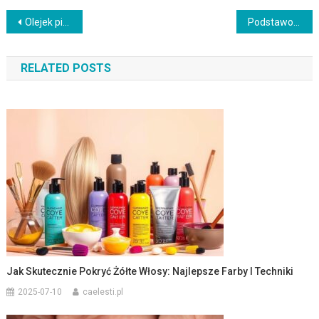
Nawigacja
Olejek pichtowy na zaskórniki – naturalny sojusznik w pielęgnacji
Podstawowe kosmetyki do makijażu dla początkujących: Co wybrać?
wpisu
RELATED POSTS
Jak Skutecznie Pokryć Żółte Włosy: Najlepsze Farby I Techniki
2025-07-10
caelesti.pl