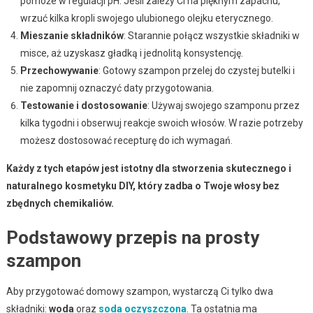
pomoże w regulacji pH. Jeśli zależy Ci na pięknym zapachu,
wrzuć kilka kropli swojego ulubionego olejku eterycznego.
Mieszanie składników
: Starannie połącz wszystkie składniki w
misce, aż uzyskasz gładką i jednolitą konsystencję.
Przechowywanie
: Gotowy szampon przelej do czystej butelki i
nie zapomnij oznaczyć daty przygotowania.
Testowanie i dostosowanie
: Używaj swojego szamponu przez
kilka tygodni i obserwuj reakcje swoich włosów. W razie potrzeby
możesz dostosować recepturę do ich wymagań.
Każdy z tych etapów jest istotny dla stworzenia skutecznego i
naturalnego kosmetyku DIY, który zadba o Twoje włosy bez
zbędnych chemikaliów.
Podstawowy przepis na prosty
szampon
Aby przygotować domowy szampon, wystarczą Ci tylko dwa
składniki:
woda
oraz
soda oczyszczona
. Ta ostatnia ma