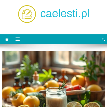
Skip
to
content
caelesti.pl