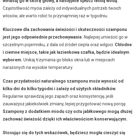
wmasuj go w skórę głowy, a następnie spłucz letnią wodą.
Częstotliwość mycia zależy od indywidualnych potrzeb twoich
włosów, ale warto robić to przynajmniej raz w tygodniu.
Kluczowe dla zachowania świeżości i skuteczności szamponu
jest jego odpowiednie przechowywanie.
Najlepiej umieścić go w
szczelnym pojemniku, z dala od źródeł ciepła oraz wilgoci.
Chłodne
i ciemne miejsce, takie jak łazienkowa szafka, będzie idealnym
wyborem.
Unikaj trzymania go blisko okna lub w miejscach
narażonych na wysokie temperatury.
Czas przydatności naturalnego szamponu może wynosić od
kilku dni do kilku tygodni i zależy od użytych składników.
Regularnie sprawdzaj jego zapach oraz konsystencję; jeśli
zauważysz jakiekolwiek zmiany, lepiej przygotować nową porcję.
Szampony z dodatkiem miodu czy octu jabłkowego mogą dłużej
zachować świeżość dzięki ich właściwościom konserwującym.
Stosując się do tych wskazówek, będziesz mogła cieszyć się