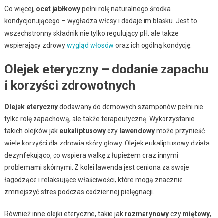
Co więcej,
ocet jabłkowy
pełni rolę naturalnego środka
kondycjonującego – wygładza włosy i dodaje im blasku. Jest to
wszechstronny składnik nie tylko regulujący pH, ale także
wspierający zdrowy
wygląd włosów
oraz ich ogólną kondycję.
Olejek eteryczny – dodanie zapachu
i korzyści zdrowotnych
Olejek eteryczny
dodawany do domowych szamponów pełni nie
tylko rolę zapachową, ale także terapeutyczną. Wykorzystanie
takich olejków jak
eukaliptusowy
czy
lawendowy
może przynieść
wiele korzyści dla zdrowia skóry głowy. Olejek eukaliptusowy działa
dezynfekująco, co wspiera walkę z łupieżem oraz innymi
problemami skórnymi. Z kolei lawenda jest ceniona za swoje
łagodzące i relaksujące właściwości, które mogą znacznie
zmniejszyć stres podczas codziennej pielęgnacji.
Również inne olejki eteryczne, takie jak
rozmarynowy
czy
miętowy
,