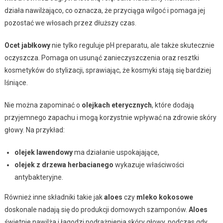
działa nawilżająco, co oznacza, że przyciąga wilgoć i pomaga jej
pozostać we włosach przez dłuższy czas.
Ocet jabłkowy
nie tylko reguluje pH preparatu, ale także skutecznie
oczyszcza. Pomaga on usunąć zanieczyszczenia oraz resztki
kosmetyków do stylizacji, sprawiając, że kosmyki stają się bardziej
lśniące.
Nie można zapominać o
olejkach eterycznych
, które dodają
przyjemnego zapachu i mogą korzystnie wpływać na zdrowie skóry
głowy. Na przykład:
olejek lawendowy
ma działanie uspokajające,
olejek z drzewa herbacianego
wykazuje właściwości
antybakteryjne.
Również inne składniki takie jak
aloes
czy
mleko kokosowe
doskonale nadają się do produkcji domowych szamponów.
Aloes
świetnie nawilża i łagodzi podrażnienia skóry głowy, podczas gdy