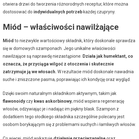
otwiera drzwi do tworzenia różnorodnych receptur, które można
dostosować do
indywidualnych potrzeb
każdej czupryny.
Miód – właściwości nawilżające
Miód
to niezwykle wartościowy składnik, który doskonale sprawdza
się w domowych szamponach. Jego unikalne właściwości
nawilżające są naprawdę niezastąpione.
Działa jak humektant, co
oznacza, że przyciąga wilgoć z otoczenia i skutecznie
zatrzymuje ją we włosach.
W rezultacie miód doskonale nawadnia
suche i zniszczone pasma, poprawiając ich kondycję oraz wygląd.
Dzięki swoim naturalnym składnikom aktywnym, takim jak
flawonoidy
czy
kwas askorbinowy
, miód wspiera regenerację
włosów, odżywiając je i nadając im piękny blask. Szampon z
dodatkiem tego słodkiego składnika szczególnie polecany jest
osobom borykającym się z problemami suchych i łamliwych włosów.
Co więcej, miód wykazuje
działanie przeciwzapalne
oraz