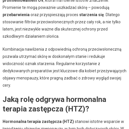
promieniowaniem UV
, która ma równie istotne znaczenie.
Promienie te mogą poważnie uszkadzać skórę – powodują
przebarwienia
oraz przyspieszają proces
starzenia się
. Dlatego
stosowanie filtrów przeciwsłonecznych przez cały rok, a nie tylko
latem, jest niezwykle ważne dla skutecznej ochrony przed
szkodliwym działaniem słońca.
Kombinacja nawilżenia z odpowiednią ochroną przeciwsłoneczną
pozwala utrzymać skórę w doskonałym stanie i redukuje
widoczność oznak starzenia. Regularne korzystanie z
dedykowanych preparatów jest kluczowe dla kobiet przeżywających
objawy menopauzy, które pragną zadbać o zdrowy wygląd swojej
cery.
Jaką rolę odgrywa hormonalna
terapia zastępcza (HTZ)?
Hormonalna terapia zastępcza (HTZ)
stanowi istotne wsparcie w
łagodzeniu objawów menopauzy, w tym tych dotyczących skóry. W