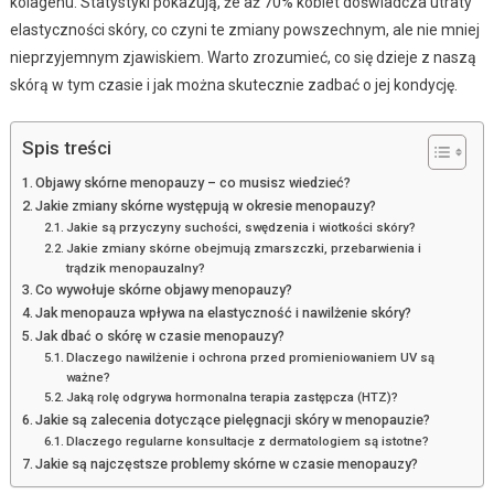
kolagenu. Statystyki pokazują, że aż 70% kobiet doświadcza utraty
elastyczności skóry, co czyni te zmiany powszechnym, ale nie mniej
nieprzyjemnym zjawiskiem. Warto zrozumieć, co się dzieje z naszą
skórą w tym czasie i jak można skutecznie zadbać o jej kondycję.
Spis treści
Objawy skórne menopauzy – co musisz wiedzieć?
Jakie zmiany skórne występują w okresie menopauzy?
Jakie są przyczyny suchości, swędzenia i wiotkości skóry?
Jakie zmiany skórne obejmują zmarszczki, przebarwienia i
trądzik menopauzalny?
Co wywołuje skórne objawy menopauzy?
Jak menopauza wpływa na elastyczność i nawilżenie skóry?
Jak dbać o skórę w czasie menopauzy?
Dlaczego nawilżenie i ochrona przed promieniowaniem UV są
ważne?
Jaką rolę odgrywa hormonalna terapia zastępcza (HTZ)?
Jakie są zalecenia dotyczące pielęgnacji skóry w menopauzie?
Dlaczego regularne konsultacje z dermatologiem są istotne?
Jakie są najczęstsze problemy skórne w czasie menopauzy?