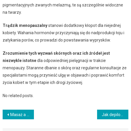
pigmentacyjnych zwanych melazmą; te są szczególnie widoczne
na twarzy.
Trądzik menopauzalny
stanowi dodatkowy kłopot dla niejednej
kobiety. Wahania hormonów przyczyniają się do nadprodukcji łoju i
zatykania porów, co prowadzi do powstawania wyprysków.
Zrozumienie tych wyzwań skórnych oraz ich źródeł jest
niezwykle istotne
dla odpowiedniej pielęgnacji w trakcie
menopauzy. Staranne dbanie o skórę oraz regularne konsultacje ze
specjalistami mogą przynieść ulgę w objawach i poprawić komfort
życia kobiet w tym etapie ich drogi życiowej.
No related posts.
Nawigacja
Masaż a kondycja skóry: Jak poprawić jej wygląd i elastyczność?
Jak depilować woskiem twardym? Praktyczny przewodnik krok po kroku
wpisu