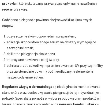
proksylan
, które skutecznie przywracają optymalne nawilżenie i
regenerują skórę.
Codzienna pielęgnacja powinna obejmować kilka kluczowych
etapów:
oczyszczenie skóry odpowiednim preparatem,
aplikacja skoncentrowanego serum na obszary wymagające
szczególnej troski,
delikatna pielęgnacja okolic oczu,
intensywne nawilżenie całej twarzy,
ochrona przed szkodliwym promieniowaniem UV, przy czym filtry
przeciwsłoneczne powinny być nieodłącznym elementem
naszej codziennej rutyny.
Regularne wizyty u dermatologa
są niezbędne do monitorowania
stanu skóry oraz dostosowywania pielęgnacji do jej indywidualnych
potrzeb. Specjalista pomoże w wyborze odpowiednich produktów i
terapii, co może znacząco wpłynąć na
poprawę kondycji skóry
w