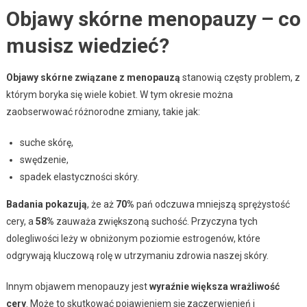
Objawy skórne menopauzy – co
musisz wiedzieć?
Objawy skórne związane z menopauzą
stanowią częsty problem, z
którym boryka się wiele kobiet. W tym okresie można
zaobserwować różnorodne zmiany, takie jak:
suche skórę,
swędzenie,
spadek elastyczności skóry.
Badania pokazują
, że aż
70%
pań odczuwa mniejszą sprężystość
cery, a
58%
zauważa zwiększoną suchość. Przyczyna tych
dolegliwości leży w obniżonym poziomie estrogenów, które
odgrywają kluczową rolę w utrzymaniu zdrowia naszej skóry.
Innym objawem menopauzy jest
wyraźnie większa wrażliwość
cery
. Może to skutkować pojawieniem się zaczerwienień i