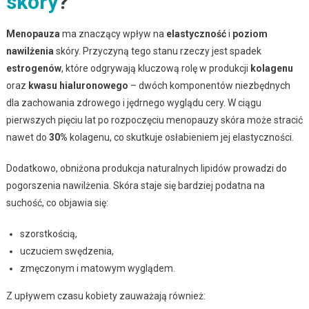
skóry
?
Menopauza
ma znaczący wpływ na
elastyczność
i
poziom
nawilżenia
skóry. Przyczyną tego stanu rzeczy jest spadek
estrogenów
, które odgrywają kluczową rolę w produkcji
kolagenu
oraz
kwasu hialuronowego
– dwóch komponentów niezbędnych
dla zachowania zdrowego i jędrnego wyglądu cery. W ciągu
pierwszych pięciu lat po rozpoczęciu menopauzy skóra może stracić
nawet do
30%
kolagenu, co skutkuje osłabieniem jej elastyczności.
Dodatkowo, obniżona produkcja naturalnych lipidów prowadzi do
pogorszenia nawilżenia. Skóra staje się bardziej podatna na
suchość, co objawia się:
szorstkością,
uczuciem swędzenia,
zmęczonym i matowym wyglądem.
Z upływem czasu kobiety zauważają również: