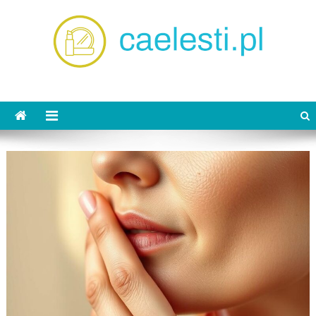
Skip
to
content
caelesti.pl