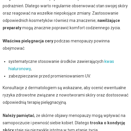
podrażnień. Dlatego warto regularnie obserwować stan swojej skóry
oraz reagować na wszelkie niepokojące zmiany. Zastosowanie
odpowiednich kosmetyków również ma znaczenie;
nawilżające
preparaty
mogą znacznie poprawić komfort codziennego życia.
Właściwa pielęgnacja cery
podczas menopauzy powinna
obejmować:
systematyczne stosowanie środków zawierających
kwas
hialuronowy
,
zabezpieczanie przed promieniowaniem UV.
Konsultacje z dermatologiem są wskazane, aby ocenić ewentualne
ryzyka zdrowotne związane z nowotworami skóry oraz dostosować
odpowiednią terapię pielęgnacyjną.
Należy pamiętać
, że skórne objawy menopauzy mogą wpływać na
samopoczucie i pewność siebie kobiet. Dlatego
troska o kondycję
skóry
staje się niezwykle istotna w tym etapie życia.