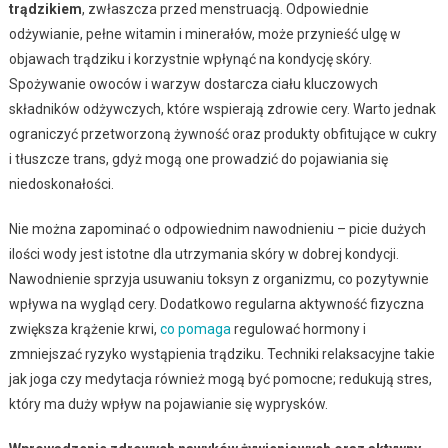
trądzikiem
, zwłaszcza przed menstruacją. Odpowiednie
odżywianie, pełne witamin i minerałów, może przynieść ulgę w
objawach trądziku i korzystnie wpłynąć na kondycję skóry.
Spożywanie owoców i warzyw dostarcza ciału kluczowych
składników odżywczych, które wspierają zdrowie cery. Warto jednak
ograniczyć przetworzoną żywność oraz produkty obfitujące w cukry
i tłuszcze trans, gdyż mogą one prowadzić do pojawiania się
niedoskonałości.
Nie można zapominać o odpowiednim nawodnieniu – picie dużych
ilości wody jest istotne dla utrzymania skóry w dobrej kondycji.
Nawodnienie sprzyja usuwaniu toksyn z organizmu, co pozytywnie
wpływa na wygląd cery. Dodatkowo regularna aktywność fizyczna
zwiększa krążenie krwi,
co pomaga
regulować hormony i
zmniejszać ryzyko wystąpienia trądziku. Techniki relaksacyjne takie
jak joga czy medytacja również mogą być pomocne; redukują stres,
który ma duży wpływ na pojawianie się wyprysków.