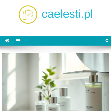
Skip
to
content
caelesti.pl