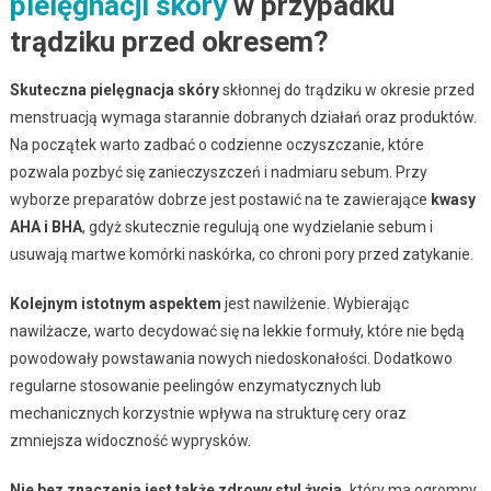
pielęgnacji skóry
w przypadku
trądziku przed okresem?
Skuteczna pielęgnacja skóry
skłonnej do trądziku w okresie przed
menstruacją wymaga starannie dobranych działań oraz produktów.
Na początek warto zadbać o codzienne oczyszczanie, które
pozwala pozbyć się zanieczyszczeń i nadmiaru sebum. Przy
wyborze preparatów dobrze jest postawić na te zawierające
kwasy
AHA i BHA
, gdyż skutecznie regulują one wydzielanie sebum i
usuwają martwe komórki naskórka, co chroni pory przed zatykanie.
Kolejnym istotnym aspektem
jest nawilżenie. Wybierając
nawilżacze, warto decydować się na lekkie formuły, które nie będą
powodowały powstawania nowych niedoskonałości. Dodatkowo
regularne stosowanie peelingów enzymatycznych lub
mechanicznych korzystnie wpływa na strukturę cery oraz
zmniejsza widoczność wyprysków.
Nie bez znaczenia jest także zdrowy styl życia,
który ma ogromny