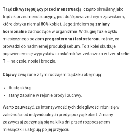
Trądzik występujący przed menstruacją
, często określany jako
trądzik przedmenstruacyjny, jest dość powszechnym zjawiskiem,
które dotyka niemal
80%
kobiet. Jego źródłem są
zmiany
hormonalne
zachodzące w organizmie. W drugiej fazie cyklu
miesięcznego poziom
progesteronu
i
testosteronu
rośnie, co
prowadzi do nadmiernej produkcji sebum. To z kolei skutkuje
pojawieniem się wyprysków i zaskórników, zwłaszcza w tzw.
strefie
T
— na czole, nosie i brodzie.
Objawy
związane z tym rodzajem trądziku obejmują:
tłustą skórę,
stany zapalne w rejonie brody i żuchwy.
Warto zauważyć, że intensywność tych dolegliwości różni się w
zależności od indywidualnych predyspozycji kobiet. Zmiany
zazwyczaj zaczynają się na kilka dni przed rozpoczęciem
miesiączki i ustępują po jej przyjściu.