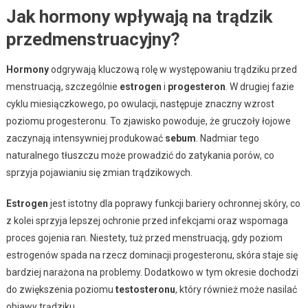
Jak hormony wpływają na trądzik
przedmenstruacyjny?
Hormony
odgrywają kluczową rolę w występowaniu trądziku przed
menstruacją, szczególnie
estrogen
i
progesteron
. W drugiej fazie
cyklu miesiączkowego, po owulacji, następuje znaczny wzrost
poziomu progesteronu. To zjawisko powoduje, że gruczoły łojowe
zaczynają intensywniej produkować
sebum
. Nadmiar tego
naturalnego tłuszczu może prowadzić do zatykania porów, co
sprzyja pojawianiu się zmian trądzikowych.
Estrogen
jest istotny dla poprawy funkcji bariery ochronnej skóry, co
z kolei sprzyja lepszej ochronie przed infekcjami oraz wspomaga
proces gojenia ran. Niestety, tuż przed menstruacją, gdy poziom
estrogenów spada na rzecz dominacji progesteronu, skóra staje się
bardziej narażona na problemy. Dodatkowo w tym okresie dochodzi
do zwiększenia poziomu
testosteronu
, który również może nasilać
objawy trądziku.