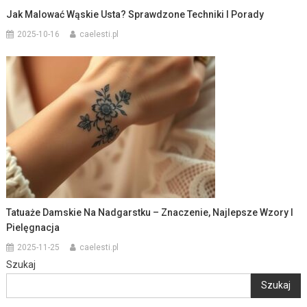
Jak Malować Wąskie Usta? Sprawdzone Techniki I Porady
2025-10-16
caelesti.pl
Tatuaże Damskie Na Nadgarstku – Znaczenie, Najlepsze Wzory I
Pielęgnacja
2025-11-25
caelesti.pl
Szukaj
Szukaj