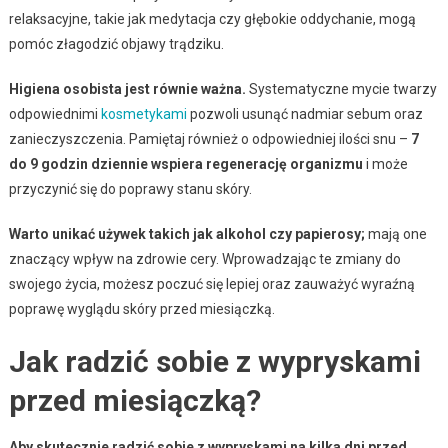
relaksacyjne, takie jak medytacja czy głębokie oddychanie, mogą
pomóc złagodzić objawy trądziku.
Higiena osobista jest równie ważna.
Systematyczne mycie twarzy
odpowiednimi
kosmetykami
pozwoli usunąć nadmiar sebum oraz
zanieczyszczenia. Pamiętaj również o odpowiedniej ilości snu –
7
do 9 godzin dziennie wspiera regenerację organizmu
i może
przyczynić się do poprawy stanu skóry.
Warto unikać używek takich jak alkohol czy papierosy;
mają one
znaczący wpływ na zdrowie cery. Wprowadzając te zmiany do
swojego życia, możesz poczuć się lepiej oraz zauważyć wyraźną
poprawę wyglądu skóry przed miesiączką.
Jak radzić sobie z wypryskami
przed miesiączką?
Aby skutecznie radzić sobie z wypryskami na kilka dni przed