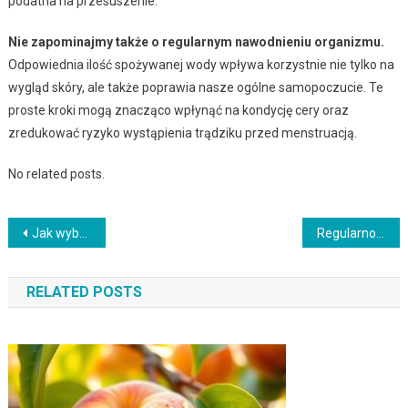
podatna na przesuszenie.
Nie zapominajmy także o regularnym nawodnieniu organizmu.
Odpowiednia ilość spożywanej wody wpływa korzystnie nie tylko na
wygląd skóry, ale także poprawia nasze ogólne samopoczucie. Te
proste kroki mogą znacząco wpłynąć na kondycję cery oraz
zredukować ryzyko wystąpienia trądziku przed menstruacją.
No related posts.
Nawigacja
Jak wybrać i stosować krem ze śluzu ślimaka? Efekty i korzyści
Regularność i efektywność depilacji laserowej – kluczowe informacje
wpisu
RELATED POSTS