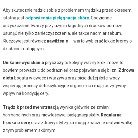
Aby skutecznie radzić sobie z problemem trądziku przed okresem,
istotna jest
odpowiednia pielęgnacja skóry
. Codzienne
oczyszczanie twarzy przy użyciu łagodnych środków pomoże
usunąć nie tylko zanieczyszczenia, ale także nadmiar sebum.
Kluczowe jest również
nawilżenie
— warto wybierać lekkie kremy o
działaniu matującym.
Unikanie wyciskania pryszczy
to kolejny ważny krok; może to
bowiem prowadzić do podrażnień oraz pojawienia się blizn.
Zdrowa
dieta
bogata w owoce i warzywa oraz picie dużej ilości wody
wspierają procesy detoksykacyjne organizmu i mają pozytywny
wpływ na kondycję cery.
Trądzik przed menstruacją
wynika głównie ze zmian
hormonalnych oraz niewłaściwej pielęgnacji skóry.
Regularna
troska o cerę
oraz zdrowy styl życia mogą znacznie ułatwić walkę
z tym problemem skórnym.