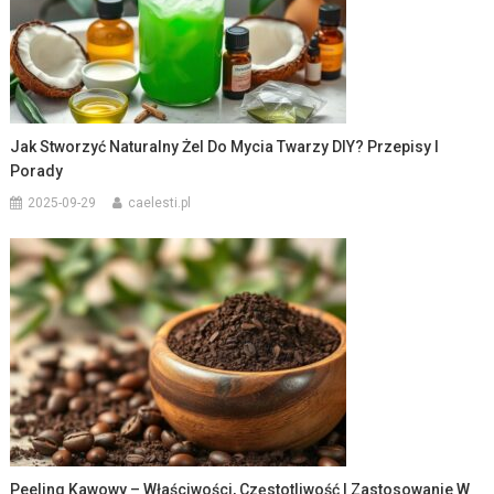
Jak Stworzyć Naturalny Żel Do Mycia Twarzy DIY? Przepisy I
Porady
2025-09-29
caelesti.pl
Peeling Kawowy – Właściwości, Częstotliwość I Zastosowanie W