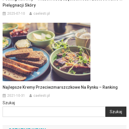
Pielęgnacji Skóry
2025-07-10
caelesti.pl
Najlepsze Kremy Przeciwzmarszczkowe Na Rynku – Ranking
2021-10-31
caelesti.pl
Szukaj
Szukaj