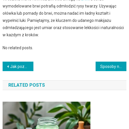
wymodelowane brwi potrafią odmłodzić rysy twarzy. Używając
ołówka lub pomady do brwi, można nadać im ładny kształt i
wypełnić luki. Pamiętajmy, że kluczem do udanego makijażu
odmładzającego jest umiar oraz stosowanie lekkości i naturalności
w każdym z kroków.
No related posts.
Nawigacja
Jak pozbyć się białych plam na skórze po opalaniu?
Sposoby na wydłużenie trwałości makijażu w czasie upałów
wpisu
RELATED POSTS