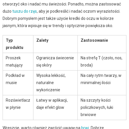
otworzyć oko i nadać mu świeżości. Ponadto, można zastosować
dużo
tuszu do rzęs
, aby je podkreślić i nadać oczom wyrazistości.
Dobrym pomysłem jest także użycie kredki do oczu w kolorze
jasnym, która wpisuje się w trendy i optycznie powiększa oko.
Typ
Zalety
Zastosowanie
produktu
Proszek
Ogranicza świecenie
Na strefę T (czoło, nos,
matujący
się skóry
broda)
Podkład w
Wysoka lekkość,
Na cały rytm twarzy, w
musie
naturalne
minimalnej ilości
wykończenie
Rozświetlacz
Łatwy w aplikacji,
Na szczyty kości
w płynie
daje efekt glow
policzkowych, łuki
brwiowe
Wreszcie, warto również zwrócić uwagę na
brwi
. Dobrze