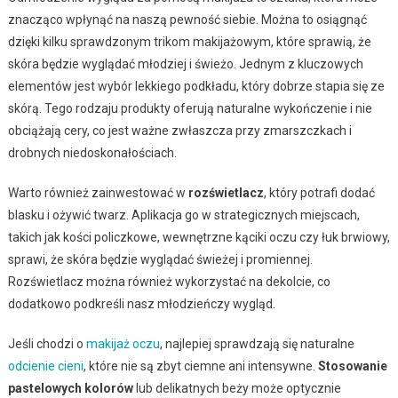
znacząco wpłynąć na naszą pewność siebie. Można to osiągnąć
dzięki kilku sprawdzonym trikom makijażowym, które sprawią, że
skóra będzie wyglądać młodziej i świeżo. Jednym z kluczowych
elementów jest wybór lekkiego podkładu, który dobrze stapia się ze
skórą. Tego rodzaju produkty oferują naturalne wykończenie i nie
obciążają cery, co jest ważne zwłaszcza przy zmarszczkach i
drobnych niedoskonałościach.
Warto również zainwestować w
rozświetlacz
, który potrafi dodać
blasku i ożywić twarz. Aplikacja go w strategicznych miejscach,
takich jak kości policzkowe, wewnętrzne kąciki oczu czy łuk brwiowy,
sprawi, że skóra będzie wyglądać świeżej i promiennej.
Rozświetlacz można również wykorzystać na dekolcie, co
dodatkowo podkreśli nasz młodzieńczy wygląd.
Jeśli chodzi o
makijaż oczu
, najlepiej sprawdzają się naturalne
odcienie cieni
, które nie są zbyt ciemne ani intensywne.
Stosowanie
pastelowych kolorów
lub delikatnych beży może optycznie