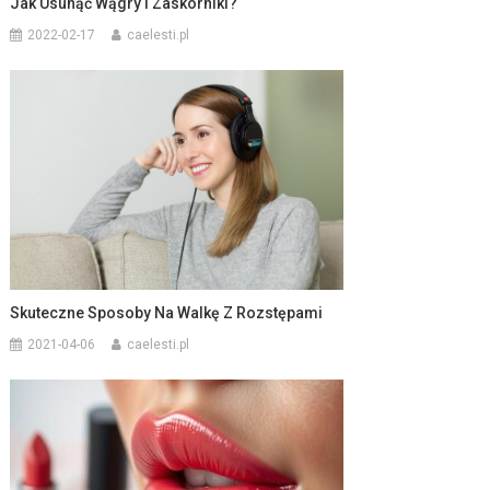
Jak Usunąć Wągry I Zaskórniki?
2022-02-17
caelesti.pl
Skuteczne Sposoby Na Walkę Z Rozstępami
2021-04-06
caelesti.pl