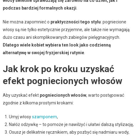
włosy świetnie sprawdzają się zarówno na co dzień, jak i
podczas bardziej formalnych okazji
.
Nie można zapomnieć o
praktyczności tego stylu
: pogniecione
włosy są nie tylko estetycznie przyjemne, ale także nie wymagają
dużo czasu ani skomplikowanych zabiegów pielęgnacyjnych.
Dlatego wiele kobiet wybiera ten look jako codzienną
alternatywę w swojej fryzjerskiej rutynie
.
Jak krok po kroku uzyskać
efekt pogniecionych włosów
Aby uzyskać efekt
pogniecionych włosów
, warto postępować
zgodnie z kilkoma prostymi krokami:
Umyj włosy
szamponem
,
Nałóż odżywkę – to pomoże je nawilżyć i ułatwi dalszą stylizację,
Osusz je delikatnie ręcznikiem, aby pozbyć się nadmiaru wody,