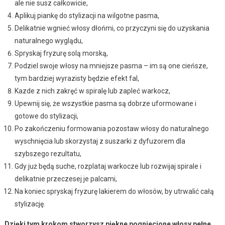
ale nie susz całkowicie,
Aplikuj piankę do stylizacji na wilgotne pasma,
Delikatnie wgnieć włosy dłońmi, co przyczyni się do uzyskania
naturalnego wyglądu,
Spryskaj fryzurę solą morską,
Podziel swoje włosy na mniejsze pasma – im są one cieńsze,
tym bardziej wyrazisty będzie efekt fal,
Kazde z nich zakręć w spiralę lub zapleć warkocz,
Upewnij się, że wszystkie pasma są dobrze uformowane i
gotowe do stylizacji,
Po zakończeniu formowania pozostaw włosy do naturalnego
wyschnięcia lub skorzystaj z suszarki z dyfuzorem dla
szybszego rezultatu,
Gdy już będą suche, rozplataj warkocze lub rozwijaj spirale i
delikatnie przeczesej je palcami,
Na koniec spryskaj fryzurę lakierem do włosów, by utrwalić całą
stylizację.
Dzięki tym krokom stworzysz piękne pogniecione włosy pełne