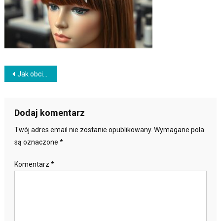
Nawigacja
Jak obciąć i stylizować grzywkę – praktyczny przewodnik
wpisu
Dodaj komentarz
Twój adres email nie zostanie opublikowany.
Wymagane pola
są oznaczone
*
Komentarz
*