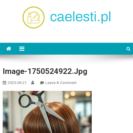
Skip
to
content
caelesti.pl
Image-1750524922.jpg
On
2025-06-21
Leave A Comment
Image-
1750524922.jpg