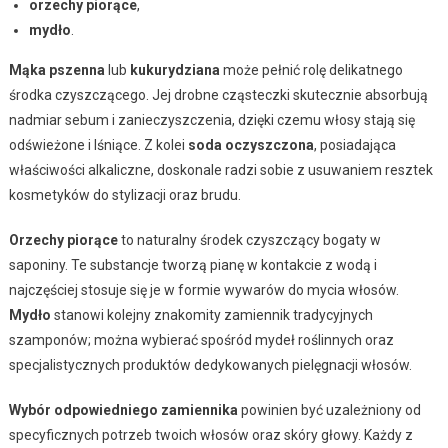
orzechy piorące
,
mydło
.
Mąka pszenna
lub
kukurydziana
może pełnić rolę delikatnego
środka czyszczącego. Jej drobne cząsteczki skutecznie absorbują
nadmiar sebum i zanieczyszczenia, dzięki czemu włosy stają się
odświeżone i lśniące. Z kolei
soda oczyszczona
, posiadająca
właściwości alkaliczne, doskonale radzi sobie z usuwaniem resztek
kosmetyków do stylizacji oraz brudu.
Orzechy piorące
to naturalny środek czyszczący bogaty w
saponiny. Te substancje tworzą pianę w kontakcie z wodą i
najczęściej stosuje się je w formie wywarów do mycia włosów.
Mydło
stanowi kolejny znakomity zamiennik tradycyjnych
szamponów; można wybierać spośród mydeł roślinnych oraz
specjalistycznych produktów dedykowanych pielęgnacji włosów.
Wybór odpowiedniego zamiennika
powinien być uzależniony od
specyficznych potrzeb twoich włosów oraz skóry głowy. Każdy z