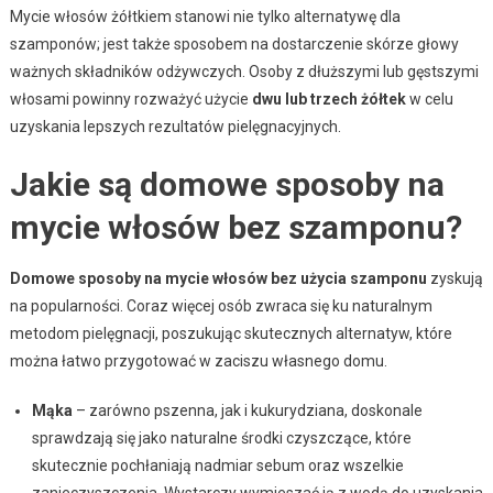
Mycie włosów żółtkiem stanowi nie tylko alternatywę dla
szamponów; jest także sposobem na dostarczenie skórze głowy
ważnych składników odżywczych. Osoby z dłuższymi lub gęstszymi
włosami powinny rozważyć użycie
dwu lub trzech żółtek
w celu
uzyskania lepszych rezultatów pielęgnacyjnych.
Jakie są domowe sposoby na
mycie włosów bez szamponu?
Domowe sposoby na mycie włosów bez użycia szamponu
zyskują
na popularności. Coraz więcej osób zwraca się ku naturalnym
metodom pielęgnacji, poszukując skutecznych alternatyw, które
można łatwo przygotować w zaciszu własnego domu.
Mąka
– zarówno pszenna, jak i kukurydziana, doskonale
sprawdzają się jako naturalne środki czyszczące, które
skutecznie pochłaniają nadmiar sebum oraz wszelkie
zanieczyszczenia. Wystarczy wymieszać ją z wodą do uzyskania