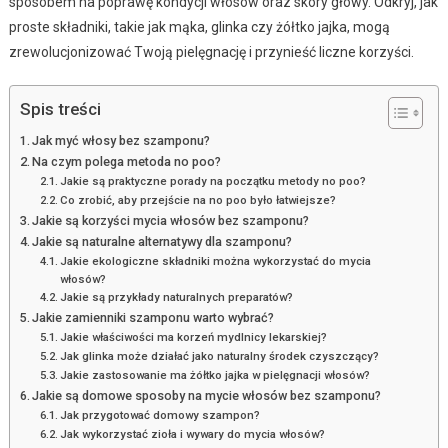
sposobem na poprawę kondycji włosów oraz skóry głowy. Odkryj, jak
proste składniki, takie jak mąka, glinka czy żółtko jajka, mogą
zrewolucjonizować Twoją pielęgnację i przynieść liczne korzyści.
Spis treści
Jak myć włosy bez szamponu?
Na czym polega metoda no poo?
Jakie są praktyczne porady na początku metody no poo?
Co zrobić, aby przejście na no poo było łatwiejsze?
Jakie są korzyści mycia włosów bez szamponu?
Jakie są naturalne alternatywy dla szamponu?
Jakie ekologiczne składniki można wykorzystać do mycia
włosów?
Jakie są przykłady naturalnych preparatów?
Jakie zamienniki szamponu warto wybrać?
Jakie właściwości ma korzeń mydlnicy lekarskiej?
Jak glinka może działać jako naturalny środek czyszczący?
Jakie zastosowanie ma żółtko jajka w pielęgnacji włosów?
Jakie są domowe sposoby na mycie włosów bez szamponu?
Jak przygotować domowy szampon?
Jak wykorzystać zioła i wywary do mycia włosów?