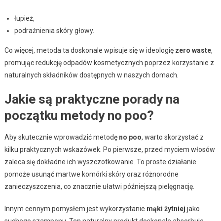
łupież,
podrażnienia skóry głowy.
Co więcej, metoda ta doskonale wpisuje się w ideologię
zero waste
,
promując redukcję odpadów kosmetycznych poprzez korzystanie z
naturalnych składników dostępnych w naszych domach.
Jakie są praktyczne porady na
początku metody no poo?
Aby skutecznie wprowadzić metodę
no poo
, warto skorzystać z
kilku praktycznych wskazówek. Po pierwsze, przed myciem włosów
zaleca się dokładne ich wyszczotkowanie. To proste działanie
pomoże usunąć martwe komórki skóry oraz różnorodne
zanieczyszczenia, co znacznie ułatwi późniejszą pielęgnację.
Innym cennym pomysłem jest wykorzystanie
mąki żytniej
jako
suchego szamponu. Ten naturalny produkt doskonale absorbuje