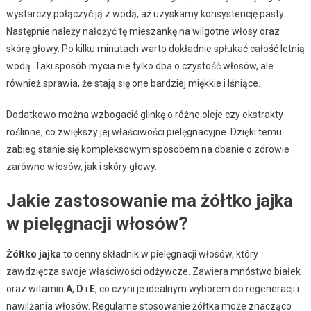
wystarczy połączyć ją z wodą, aż uzyskamy konsystencję pasty.
Następnie należy nałożyć tę mieszankę na wilgotne włosy oraz
skórę głowy. Po kilku minutach warto dokładnie spłukać całość letnią
wodą. Taki sposób mycia nie tylko dba o czystość włosów, ale
również sprawia, że stają się one bardziej miękkie i lśniące.
Dodatkowo można wzbogacić glinkę o różne oleje czy ekstrakty
roślinne, co zwiększy jej właściwości pielęgnacyjne. Dzięki temu
zabieg stanie się kompleksowym sposobem na dbanie o zdrowie
zarówno włosów, jak i skóry głowy.
Jakie zastosowanie ma żółtko jajka
w pielęgnacji włosów?
Żółtko jajka
to cenny składnik w pielęgnacji włosów, który
zawdzięcza swoje właściwości odżywcze. Zawiera mnóstwo białek
oraz witamin
A
,
D
i
E
, co czyni je idealnym wyborem do regeneracji i
nawilżania włosów. Regularne stosowanie żółtka może znacząco