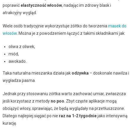
poprawić
elastyczność włosów
, nadając im zdrowy blask i
atrakcyjny wygląd.
Wiele osób tradycyjnie wykorzystuje żółtko do tworzenia
masek do
włosów
. Można je z powodzeniem łączyć z takimi składnikami jak:
oliwa z oliwek,
miód,
awokado.
Taka naturalna mieszanka działa jak
odżywka
– doskonale nawilża i
wygładza pasma.
Jednak przy stosowaniu żółtka warto zachować umiar, zwłaszcza
jeśli korzystasz z metody
no poo
. Zbyt częste aplikacje mogą
obciążyć włosy, sprawiając, że będą wyglądały na przetłuszczone.
Dlatego najlepiej sięgać po nie
raz na 1-2 tygodnie
jako intensywną
kurację.