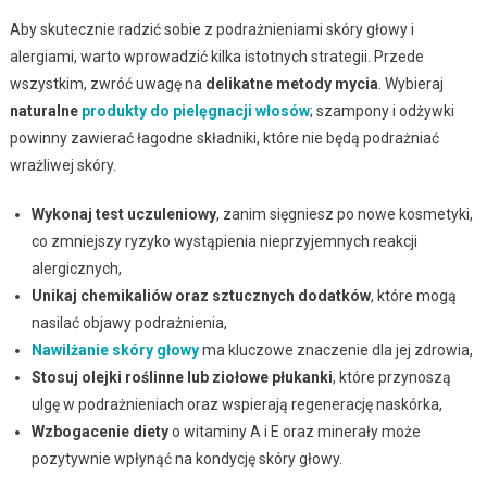
Aby skutecznie radzić sobie z podrażnieniami skóry głowy i
alergiami, warto wprowadzić kilka istotnych strategii. Przede
wszystkim, zwróć uwagę na
delikatne metody mycia
. Wybieraj
naturalne
produkty do pielęgnacji włosów
; szampony i odżywki
powinny zawierać łagodne składniki, które nie będą podrażniać
wrażliwej skóry.
Wykonaj test uczuleniowy
, zanim sięgniesz po nowe kosmetyki,
co zmniejszy ryzyko wystąpienia nieprzyjemnych reakcji
alergicznych,
Unikaj chemikaliów oraz sztucznych dodatków
, które mogą
nasilać objawy podrażnienia,
Nawilżanie skóry głowy
ma kluczowe znaczenie dla jej zdrowia,
Stosuj olejki roślinne lub ziołowe płukanki
, które przynoszą
ulgę w podrażnieniach oraz wspierają regenerację naskórka,
Wzbogacenie diety
o witaminy A i E oraz minerały może
pozytywnie wpłynąć na kondycję skóry głowy.