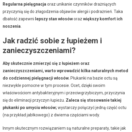
Regularna pielęgnacja
oraz unikanie czynników drażniących
przyczynią się do złagodzenia objawów alergii i podrażnień. Taka
dbałość zapewni
lepszy stan włosów
oraz
większy komfort ich
noszenia
.
Jak radzić sobie z łupieżem i
zanieczyszczeniami?
Aby skutecznie zmierzyć się z łupieżem oraz
zanieczyszczeniami, warto wprowadzić kilka naturalnych metod
do codziennej pielęgnacji włosów.
Płukanki na bazie octu są
niezwykle pomocne w tym procesie. Ocet, dzięki swoim
właściwościom antybakteryjnym i przeciwgrzybiczym, przyczynia
się do eliminacji przyczyn łupieżu.
Zaleca się stosowanie takiej
płukanki po umyciu włosów;
wystarczy połączyć jedną część octu
(na przykład jabłkowego) z dwiema częściami wody.
Innym skutecznym rozwiązaniem są naturalne preparaty, takie jak