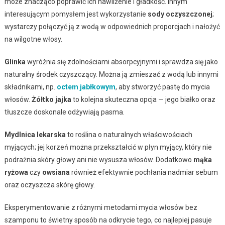
może znacząco poprawić ich nawilżenie i gładkość. Innym
interesującym pomysłem jest wykorzystanie
sody oczyszczonej
;
wystarczy połączyć ją z wodą w odpowiednich proporcjach i nałożyć
na wilgotne włosy.
Glinka
wyróżnia się zdolnościami absorpcyjnymi i sprawdza się jako
naturalny środek czyszczący. Można ją zmieszać z wodą lub innymi
składnikami, np.
octem jabłkowym
, aby stworzyć pastę do mycia
włosów.
Żółtko jajka
to kolejna skuteczna opcja — jego białko oraz
tłuszcze doskonale odżywiają pasma.
Mydlnica lekarska
to roślina o naturalnych właściwościach
myjących; jej korzeń można przekształcić w płyn myjący, który nie
podrażnia skóry głowy ani nie wysusza włosów. Dodatkowo
mąka
ryżowa
czy
owsiana
również efektywnie pochłania nadmiar sebum
oraz oczyszcza skórę głowy.
Eksperymentowanie z różnymi metodami mycia włosów bez
szamponu to świetny sposób na odkrycie tego, co najlepiej pasuje