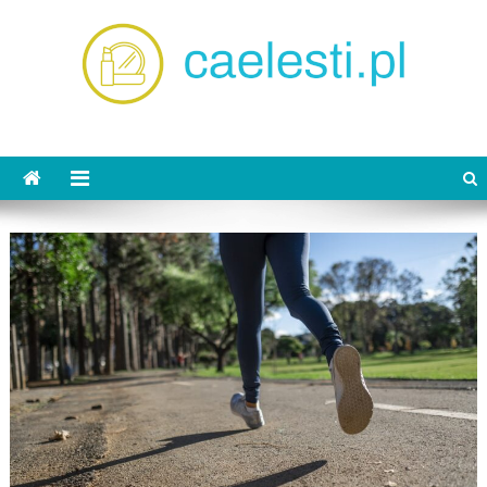
Skip
to
content
caelesti.pl