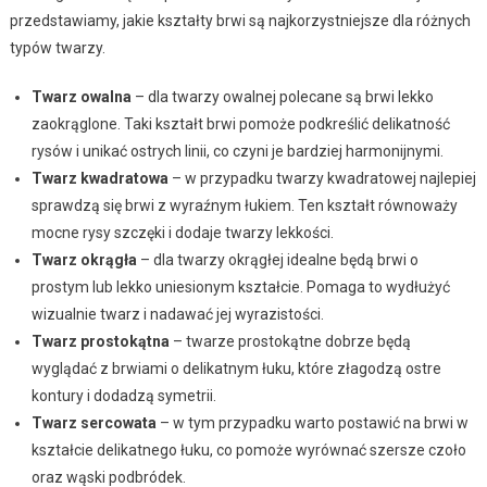
przedstawiamy, jakie kształty brwi są najkorzystniejsze dla różnych
typów twarzy.
Twarz owalna
– dla twarzy owalnej polecane są brwi lekko
zaokrąglone. Taki kształt brwi pomoże podkreślić delikatność
rysów i unikać ostrych linii, co czyni je bardziej harmonijnymi.
Twarz kwadratowa
– w przypadku twarzy kwadratowej najlepiej
sprawdzą się brwi z wyraźnym łukiem. Ten kształt równoważy
mocne rysy szczęki i dodaje twarzy lekkości.
Twarz okrągła
– dla twarzy okrągłej idealne będą brwi o
prostym lub lekko uniesionym kształcie. Pomaga to wydłużyć
wizualnie twarz i nadawać jej wyrazistości.
Twarz prostokątna
– twarze prostokątne dobrze będą
wyglądać z brwiami o delikatnym łuku, które złagodzą ostre
kontury i dodadzą symetrii.
Twarz sercowata
– w tym przypadku warto postawić na brwi w
kształcie delikatnego łuku, co pomoże wyrównać szersze czoło
oraz wąski podbródek.