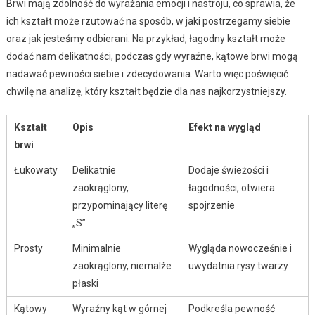
Brwi mają zdolność do wyrażania emocji i nastroju, co sprawia, że
ich kształt może rzutować na sposób, w jaki postrzegamy siebie
oraz jak jesteśmy odbierani. Na przykład, łagodny kształt może
dodać nam delikatności, podczas gdy wyraźne, kątowe brwi mogą
nadawać pewności siebie i zdecydowania. Warto więc poświęcić
chwilę na analizę, który kształt będzie dla nas najkorzystniejszy.
Kształt
Opis
Efekt na wygląd
brwi
Łukowaty
Delikatnie
Dodaje świeżości i
zaokrąglony,
łagodności, otwiera
przypominający literę
spojrzenie
„S”
Prosty
Minimalnie
Wygląda nowocześnie i
zaokrąglony, niemalże
uwydatnia rysy twarzy
płaski
Kątowy
Wyraźny kąt w górnej
Podkreśla pewność