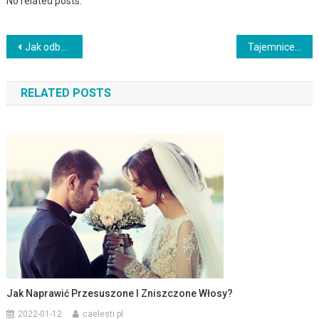
No related posts.
Nawigacja
Jak odbudować zniszczone włosy?
Tajemnice japońskich piękności
wpisu
RELATED POSTS
Jak Naprawić Przesuszone I Zniszczone Włosy?
2022-01-12
caelesti.pl