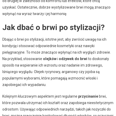
od drugiej w zależności od komfortu lub efektów, które chcą
uzyskać. Ostatecznie, dobrze wystylizowane brwi mogą znacząco
wpłynąć na wyraz twarzy i jej harmonię.
Jak dbać o brwi po stylizacji?
Dbając o brwi po stylizacji, istotne jest, aby zwrócić uwagę na ich
kondycję i stosować odpowiednie kosmetyki oraz nawyki
pielęgnacyjne. To może znacząco wpłynąć na ich wygląd i zdrowie.
Na przykład, stosowanie
olejków
i
odżywek do brwi
to doskonały
sposób na wspieranie ich wzrostu oraz nadanie im zdrowego,
lśniącego wyglądu. Olejek rycynowy, arganowy czy jojoba są
popularnymi wyborami, które pomagają wzmocnić włoski i
zapobiegać ich wypadaniu.
Kolejnym kluczowym aspektem jest regularne
przycinanie
brwi,
które pozwala utrzymać ich kształt oraz zapobiega nieestetycznym
odrostom. Używając odpowiednich narzędzi, takich jak nożyczki do
brwi, można precyzyjnie kontrolować długość włosków, co przyczyni