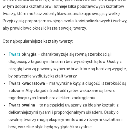
w tym doboru kształtu brwi. Istnieje kilka podstawowych kształtów
twarzy, które możesz zidentyfikować, analizując swoją sylwetkę.
Przyjrzyj się proporcjom swojego czoła, kości policzkowych i żuchwy,
aby prawidłowo określić kształt swojej twarzy.
Oto najpopularniejsze kształty twarzy:
Twarz
okrągła
– charakteryzuje się równą szerokością i
długością, z łagodnymi liniami i bez wyraźnych kątów. Osoby z
okrągłą twarzą powinny wybierać brwi, które są bardziej wygięte,
by optycznie wydłużyć kształt twarzy.
Twarz kwadratowa
– ma wyraźne kąty, a długość i szerokość są
zbliżone. Aby złagodzić ostrość rysów, wskazane są brwi o
łagodniejszych liniach oraz lekkim zaokrągleniu.
Twarz owalna
– to najczęściej uważany za idealny kształt, z
delikatniejszymi rysami i proporcjonalnym układem. Osoby o
owalnej twarzy mogą eksperymentować z różnymi kształtami
brwi, wszelkie style będą wyglądać korzystnie.