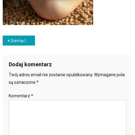
Nawigacja
Siemię lniane na twarz efekty – praktyczne wskazówki i plan działania
wpisu
Dodaj komentarz
Twój adres email nie zostanie opublikowany.
Wymagane pola
są oznaczone
*
Komentarz
*