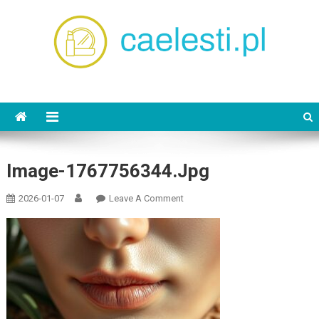
Skip
to
content
caelesti.pl
Image-1767756344.jpg
On
2026-01-07
Leave A Comment
Image-
1767756344.jpg