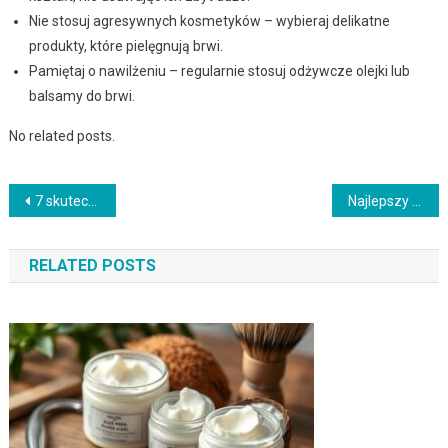
Nie stosuj agresywnych kosmetyków – wybieraj delikatne
produkty, które pielęgnują brwi.
Pamiętaj o nawilżeniu – regularnie stosuj odżywcze olejki lub
balsamy do brwi.
No related posts.
Nawigacja
7 skutecznych sposobów na detoksykację organizmu i piękną skórę
Najlepszy ekspres do kawy: Który z nich jest najlepszy dla Ciebie
wpisu
RELATED POSTS