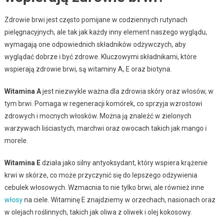
Zdrowie brwi jest często pomijane w codziennych rutynach
pielęgnacyjnych, ale tak jak każdy inny element naszego wyglądu,
wymagają one odpowiednich składników odżywczych, aby
wyglądać dobrze i być zdrowe. Kluczowymi składnikami, które
wspierają zdrowie brwi, są witaminy A, E oraz biotyna.
Witamina A
jest niezwykle ważna dla zdrowia skóry oraz włosów, w
tym brwi. Pomaga w regeneracji komórek, co sprzyja wzrostowi
zdrowych i mocnych włosków. Można ją znaleźć w zielonych
warzywach liściastych, marchwi oraz owocach takich jak mango i
morele.
Witamina E
działa jako silny antyoksydant, który wspiera krążenie
krwi w skórze, co może przyczynić się do lepszego odżywienia
cebulek włosowych. Wzmacnia to nie tylko brwi, ale również inne
włosy
na ciele. Witaminę E znajdziemy w orzechach, nasionach oraz
w olejach roślinnych, takich jak oliwa z oliwek i olej kokosowy.