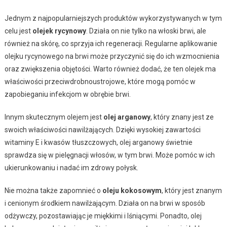
Jednym z najpopularniejszych produktów wykorzystywanych w tym
celu jest
olejek rycynowy
. Działa on nie tylko na włoski brwi, ale
również na skórę, co sprzyja ich regeneracji. Regularne aplikowanie
olejku rycynowego na brwi może przyczynić się do ich wzmocnienia
oraz zwiększenia objętości. Warto również dodać, że ten olejek ma
właściwości przeciwdrobnoustrojowe, które mogą pomóc w
zapobieganiu infekcjom w obrębie brwi.
Innym skutecznym olejem jest
olej arganowy
, który znany jest ze
swoich właściwości nawilżających. Dzięki wysokiej zawartości
witaminy E i kwasów tłuszczowych, olej arganowy świetnie
sprawdza się w pielęgnacji włosów, w tym brwi. Może pomóc w ich
ukierunkowaniu i nadać im zdrowy połysk.
Nie można także zapomnieć o
oleju kokosowym
, który jest znanym
i cenionym środkiem nawilżającym. Działa on na brwi w sposób
odżywczy, pozostawiając je miękkimi i lśniącymi. Ponadto, olej