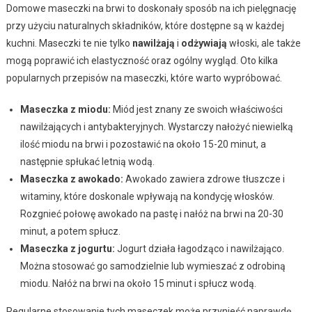
Domowe maseczki na brwi to doskonały sposób na ich pielęgnację
przy użyciu naturalnych składników, które dostępne są w każdej
kuchni. Maseczki te nie tylko
nawilżają
i
odżywiają
włoski, ale także
mogą poprawić ich elastyczność oraz ogólny wygląd. Oto kilka
popularnych przepisów na maseczki, które warto wypróbować.
Maseczka z miodu:
Miód jest znany ze swoich właściwości
nawilżających i antybakteryjnych. Wystarczy nałożyć niewielką
ilość miodu na brwi i pozostawić na około 15-20 minut, a
następnie spłukać letnią wodą.
Maseczka z awokado:
Awokado zawiera zdrowe tłuszcze i
witaminy, które doskonale wpływają na kondycję włosków.
Rozgnieć połowę awokado na pastę i nałóż na brwi na 20-30
minut, a potem spłucz.
Maseczka z jogurtu:
Jogurt działa łagodząco i nawilżająco.
Można stosować go samodzielnie lub wymieszać z odrobiną
miodu. Nałóż na brwi na około 15 minut i spłucz wodą.
Regularne stosowanie tych maseczek może przynieść naprawdę