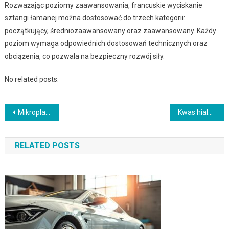
Rozważając poziomy zaawansowania, francuskie wyciskanie
sztangi łamanej można dostosować do trzech kategorii:
początkujący, średniozaawansowany oraz zaawansowany. Każdy
poziom wymaga odpowiednich dostosowań technicznych oraz
obciążenia, co pozwala na bezpieczny rozwój siły.
No related posts.
Nawigacja
Mikroplastik w kosmetykach – zagrożenia, alternatywy i regulacje
Kwas hialuronowy – właściwości, zastosowanie i bezpieczeństwo w pielęgnacji skóry
wpisu
RELATED POSTS