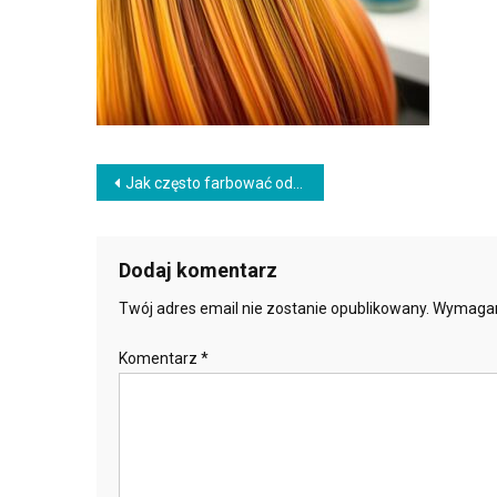
Nawigacja
Jak często farbować odrosty? Porady i techniki pielęgnacji
wpisu
Dodaj komentarz
Twój adres email nie zostanie opublikowany.
Wymagan
Komentarz
*