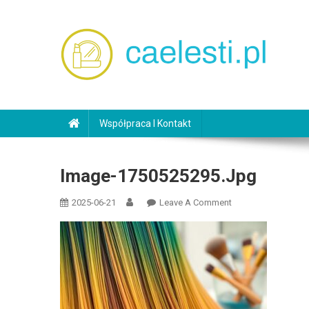
Skip
to
content
caelesti.pl
Współpraca I Kontakt
Image-1750525295.jpg
On
2025-06-21
Leave A Comment
Image-
1750525295.jpg