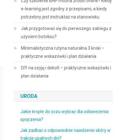
Czy szkolenie BHP można zrobić online? Kiedy
e-learning jest zgodny z przepisami, a kiedy
potrzebny jest instruktaż na stanowisku
Jak przygotować się do pierwszego zabiegu z
użyciem botoksu?
Minimalistyczna rutyna naturalna 3 kroki –
praktyczne wskazówki i plan działania
DIY na szyję i dekolt – praktyczne wskazówki i
plan działania
URODA
Jakie krople do oczu wybrać dla odświeżenia
spojrzenia?
Jak zadbać o odpowiednie nawilżenie skóry w
trakcie upalnych dni?