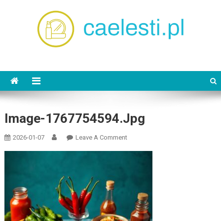
Skip
to
content
caelesti.pl
Image-1767754594.jpg
On
2026-01-07
Leave A Comment
Image-
1767754594.jpg