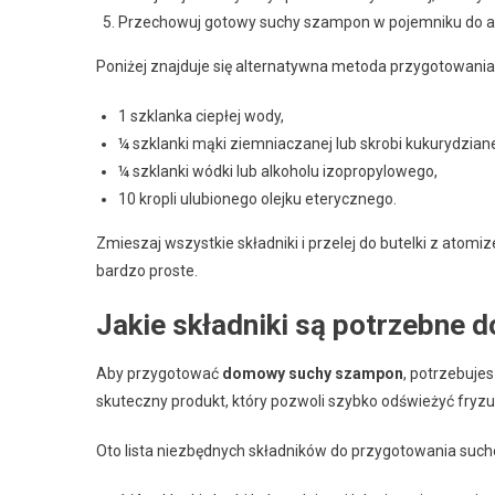
Przechowuj gotowy suchy szampon w pojemniku do apl
Poniżej znajduje się alternatywna metoda przygotowan
1 szklanka ciepłej wody,
¼ szklanki mąki ziemniaczanej lub skrobi kukurydziane
¼ szklanki wódki lub alkoholu izopropylowego,
10 kropli ulubionego olejku eterycznego.
Zmieszaj wszystkie składniki i przelej do butelki z atomi
bardzo proste.
Jakie składniki są potrzebne
Aby przygotować
domowy suchy szampon
, potrzebujes
skuteczny produkt, który pozwoli szybko odświeżyć fryz
Oto lista niezbędnych składników do przygotowania su