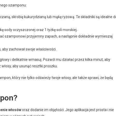
ego szamponu:
zaną, skrobię kukurydzianą lub mąkę ryżową. Te składniki są idealne d
kę sody oczyszczonej oraz 1 łyżkę soli morskiej.
nadać szamponowi przyjemny zapach, a następnie dokładnie wymieszaj
 aby zachował swoje właściwości.
 głowy i delikatnie wmasuj. Pozwól mu działać przez kilka minut, aby
włosy, aby usunąć resztki proszku.
on, który nie tylko odświeży twoje włosy, ale także sprawi, że będą
mpon?
enie włosów
oraz dodanie im objętości. Jego aplikacja jest prosta i nie