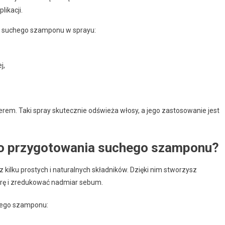
ikacji.
ia suchego szamponu w sprayu:
j,
zerem. Taki spray skutecznie odświeża włosy, a jego zastosowanie jest
 do przygotowania suchego szamponu?
z kilku prostych i naturalnych składników. Dzięki nim stworzysz
urę i zredukować nadmiar sebum.
chego szamponu: