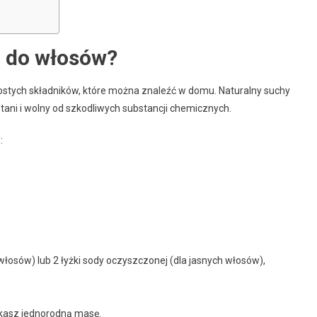
 do włosów?
rostych składników, które można znaleźć w domu. Naturalny suchy
 tani i wolny od szkodliwych substancji chemicznych.
n
:
włosów) lub 2 łyżki sody oczyszczonej (dla jasnych włosów),
skasz jednorodną masę.