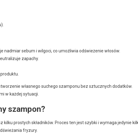
).
e nadmiar sebum i wilgoci, co umożliwia odświeżenie włosów.
utralizuje zapachy.
produktu.
a stworzenie własnego suchego szamponu bez sztucznych dodatków.
i w każdej sytuacji.
hy szampon?
sz kilku prostych składników. Proces ten jest szybki i wymaga jedynie kil
dświeżania fryzury.