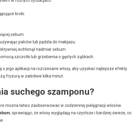
niem w różnych sytuacjach.
pujące kroki:
jwięcej sebum.
używając palców lub pędzla do makijażu.
fektywniej wchłonął nadmiar sebum.
omocą szczotki lub grzebienia o gęstych ząbkach.
ego aplikacji na rozczesane włosy, aby uzyskać najlepsze efekty.
ą fryzurą w zaledwie kilka minut.
ania suchego szamponu?
óre można łatwo zaobserwować w codziennej pielęgnacji włosów.
sebum
, sprawiając, że włosy wyglądają na czystsze i bardziej świeże, co
ie.