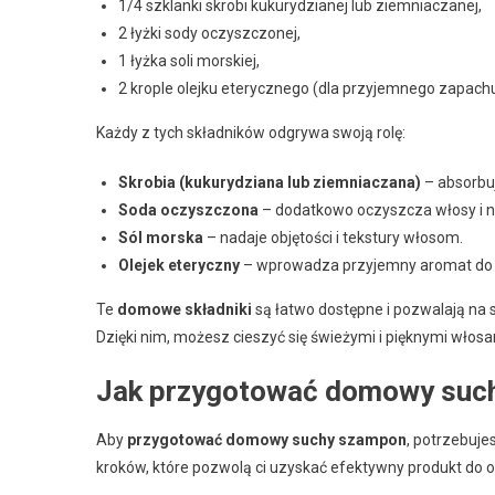
1/4 szklanki skrobi kukurydzianej lub ziemniaczanej,
2 łyżki sody oczyszczonej,
1 łyżka soli morskiej,
2 krople olejku eterycznego (dla przyjemnego zapachu
Każdy z tych składników odgrywa swoją rolę:
Skrobia (kukurydziana lub ziemniaczana)
– absorbuj
Soda oczyszczona
– dodatkowo oczyszcza włosy i ne
Sól morska
– nadaje objętości i tekstury włosom.
Olejek eteryczny
– wprowadza przyjemny aromat do 
Te
domowe składniki
są łatwo dostępne i pozwalają n
Dzięki nim, możesz cieszyć się świeżymi i pięknymi włosam
Jak przygotować domowy suc
Aby
przygotować domowy suchy szampon
, potrzebuje
kroków, które pozwolą ci uzyskać efektywny produkt do o