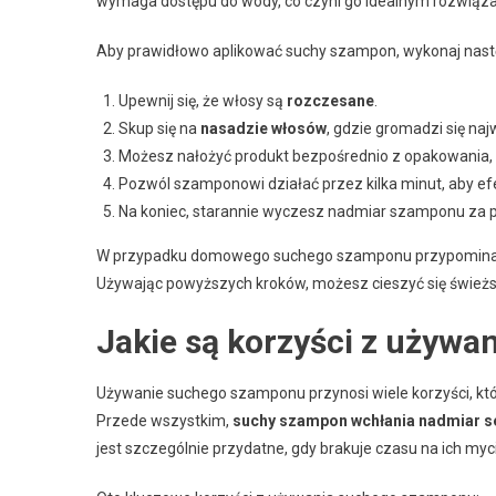
wymaga dostępu do wody, co czyni go idealnym rozwiąza
Aby prawidłowo aplikować suchy szampon, wykonaj nastę
Upewnij się, że włosy są
rozczesane
.
Skup się na
nasadzie włosów
, gdzie gromadzi się na
Możesz nałożyć produkt bezpośrednio z opakowania, 
Pozwól szamponowi działać przez kilka minut, aby e
Na koniec, starannie wyczesz nadmiar szamponu za p
W przypadku domowego suchego szamponu przypominaj o j
Używając powyższych kroków, możesz cieszyć się świeższ
Jakie są korzyści z używ
Używanie suchego szamponu przynosi wiele korzyści, kt
Przede wszystkim,
suchy szampon wchłania nadmiar 
jest szczególnie przydatne, gdy brakuje czasu na ich myc